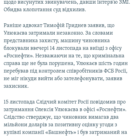
щодо висунутих звинувачень, давши інтерв’ю ЗМІ.
Обидва клопотання суд відхилив.
Раніше адвокат Тимофій Гриднев заявив, що
Улюкаєва затримали незаконно. За словами
представника захисту, машину чиновника
блокували ввечері 14 листопада на виїзді з офісу
«Роснефти». Незважаючи на те, що кримінальна
справа ще не була порушена, Улюкаєв шість годин
перебував під контролем співробітників ФСБ Росії,
не міг нікуди вийти або зателефонувати, заявив
захисник.
15 листопада Слідчий комітет Росії повідомив про
затримання Олексія Улюкаєва в офісі «Роснефти».
Слідство стверджує, що чиновник вимагав два
мільйони доларів за позитивну оцінку угоди з
купівлі компанії «Башнефть» і був затриманий на