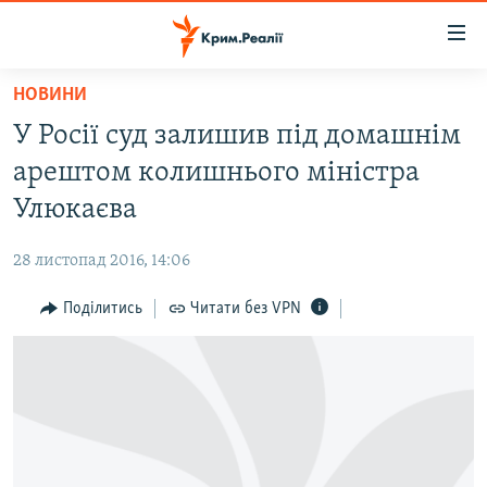
Доступність
посилання
Перейти
НОВИНИ
до
НОВИНИ
У Росії суд залишив під домашнім
основного
ВОДА.КРИМ
матеріалу
арештом колишнього міністра
ВІДЕО ТА ФОТО
Перейти
Улюкаєва
до
ПОЛІТИКА
основної
28 листопад 2016, 14:06
БЛОГИ
навігації
Перейти
Поділитись
Читати без VPN
ПОГЛЯД
до
ІНТЕРВ'Ю
пошуку
ВСЕ ЗА ДЕНЬ
СПЕЦПРОЕКТИ
ЯК ОБІЙТИ БЛОКУВАННЯ
ДЕПОРТАЦІЯ