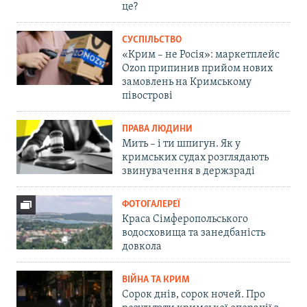
це?
СУСПІЛЬСТВО
«Крим – не Росія»: маркетплейс
Ozon припинив прийом нових
замовлень на Кримському
півострові
ПРАВА ЛЮДИНИ
Мить – і ти шпигун. Як у
кримських судах розглядають
звинувачення в держзраді
ФОТОГАЛЕРЕЇ
Краса Сімферопольського
водосховища та занедбаність
довкола
ВІЙНА ТА КРИМ
Сорок днів, сорок ночей. Про