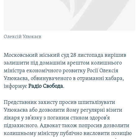
ВІДЕОУРОКИ «ELIFBE»
Русский
СВІДЧЕННЯ ОКУПАЦІЇ
Qırımtatar
УКРАЇНСЬКА ПРОБЛЕМА КРИМУ
Олексій Улюкаєв
ДОЛУЧАЙСЯ!
ІНФОГРАФІКА
Московський міський суд 28 листопада вирішив
залишити під домашнім арештом колишнього
Усі сайти RFE/RL
міністра економічного розвитку Росії Олексія
Улюкаєва, обвинуваченого в отриманні хабара,
інформує
Радіо Свобода
.
Представник захисту просив шпиталізувати
Улюкаєва або дозволити йому регулярні візити
лікаря у зв’язку з поганим станом здоров’я
підзахисного. Адвокат також попросив дозволити
колишньому міністру публічно висловити позицію