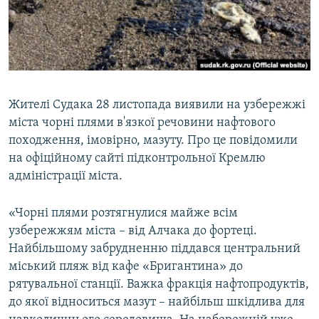
ВІДЕОУРОКИ «ELIFBE»
Русский
СВІДЧЕННЯ ОКУПАЦІЇ
Qırımtatar
УКРАЇНСЬКА ПРОБЛЕМА КРИМУ
ДОЛУЧАЙСЯ!
ІНФОГРАФІКА
Жителі Судака 28 листопада виявили на узбережжі
міста чорні плями в'язкої речовини нафтового
походження, імовірно, мазуту. Про це повідомили
Усі сайти RFE/RL
на офіційному сайті підконтрольної Кремлю
адміністрації міста.
«Чорні плями розтягнулися майже всім
узбережжям міста – від Алчака до фортеці.
Найбільшому забрудненню піддався центральний
міський пляж від кафе «Бригантина» до
рятувальної станції. Важка фракція нафтопродуктів,
до якої відноситься мазут – найбільш шкідлива для