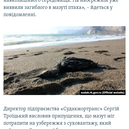
навколишнього середовища. На набережній уже
виявили загиблого в мазуті птаха», – йдеться у
повідомленні.
Директор підприємства «Судакмортранс» Сергій
Троїцький висловив припущення, що мазут міг
потрапити на узбережжя з суховантажу, який