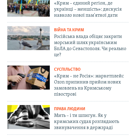
«Крим – єдиний регіон, де
українці – меншість»: дискусія
навколо нової пам'ятної дати
ВІЙНА ТА КРИМ
Російська влада обіцяє закрити
морський шлях українським
БпЛА до Севастополя. Чи реально
це?
СУСПІЛЬСТВО
«Крим – не Росія»: маркетплейс
Ozon припинив прийом нових
замовлень на Кримському
півострові
ПРАВА ЛЮДИНИ
Мить – і ти шпигун. Як у
кримських судах розглядають
звинувачення в держзраді