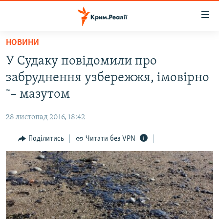
Доступність
посилання
Перейти
НОВИНИ
до
НОВИНИ
У Судаку повідомили про
основного
ВОДА.КРИМ
матеріалу
забруднення узбережжя, імовірно
ВІДЕО ТА ФОТО
Перейти
˜– мазутом
до
ПОЛІТИКА
основної
28 листопад 2016, 18:42
БЛОГИ
навігації
Перейти
Поділитись
Читати без VPN
ПОГЛЯД
до
ІНТЕРВ'Ю
пошуку
ВСЕ ЗА ДЕНЬ
СПЕЦПРОЕКТИ
ЯК ОБІЙТИ БЛОКУВАННЯ
ДЕПОРТАЦІЯ