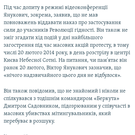
ВІДЕОУРОКИ «ELIFBE»
Під час допиту в режимі відеоконференції
Русский
Янукович, зокрема, заявив, що не мав
СВІДЧЕННЯ ОКУПАЦІЇ
Qırımtatar
повноважень віддавати наказ про застосування
УКРАЇНСЬКА ПРОБЛЕМА КРИМУ
сили до учасників Революції гідності. Він також не
зміг згадати хід подій у дні найбільшого
ДОЛУЧАЙСЯ!
ІНФОГРАФІКА
загострення під час масових акцій протесту, в тому
числі 20 лютого 2014 року, в день розстрілу в центрі
Києва Небесної Сотні. На питання, чи пам'ятає він
Усі сайти RFE/RL
ранок 20 лютого, Віктор Янукович зазначив, що
«нічого надзвичайного цього дня не відбулося».
Він також повідомив, що не знайомий і ніколи не
спілкувався з тодішнім командиром «Беркута»
Дмитром Садовником, підозрюваним у співучасті в
масових убивствах мітингувальників, який
перебуває в розшуку.