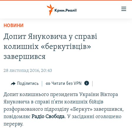
Доступність
посилання
Перейти
НОВИНИ
до
НОВИНИ
Допит Януковича у справі
основного
ВОДА.КРИМ
матеріалу
колишніх «беркутівців»
ВІДЕО ТА ФОТО
Перейти
завершився
до
ПОЛІТИКА
основної
28 листопад 2016, 20:43
БЛОГИ
навігації
Перейти
Поділитись
Читати без VPN
ПОГЛЯД
до
Допит колишнього президента України Віктора
ІНТЕРВ'Ю
пошуку
Януковича в справі п'яти колишніх бійців
ВСЕ ЗА ДЕНЬ
розформованого підрозділу «Беркут» завершився,
СПЕЦПРОЕКТИ
повідомляє
Радіо Свобода
. У засіданні оголошено
перерву.
ЯК ОБІЙТИ БЛОКУВАННЯ
ДЕПОРТАЦІЯ