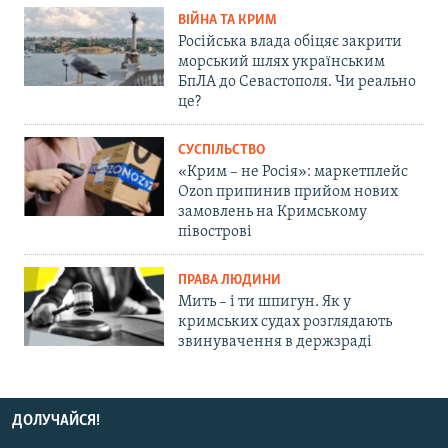
ВІЙНА ТА КРИМ
Російська влада обіцяє закрити
морський шлях українським
БпЛА до Севастополя. Чи реально
це?
СУСПІЛЬСТВО
«Крим – не Росія»: маркетплейс
Ozon припинив прийом нових
замовлень на Кримському
півострові
ПРАВА ЛЮДИНИ
Мить – і ти шпигун. Як у
кримських судах розглядають
звинувачення в держзраді
ДОЛУЧАЙСЯ!