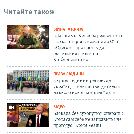
Читайте також
ВІЙНА ТА КРИМ
«Для них із Кримом розпочнеться
важка історія»: командир ОТУ
«Одеса» – про пастку для
російських військ на
Кінбурнській косі
ПРАВА ЛЮДИНИ
«Крим – єдиний регіон, де
українці – меншість»: дискусія
навколо нової пам'ятної дати
ВІДЕО
Блокада без сухопутної операції:
Крим сам себе не заправить і не
прогодує | Крим.Реалії