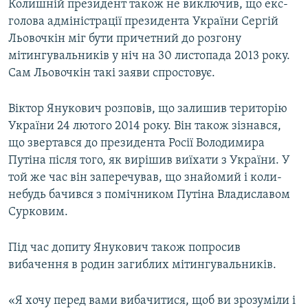
Колишній президент також не виключив, що екс-
голова адміністрації президента України Сергій
Льовочкін міг бути причетний до розгону
мітингувальників у ніч на 30 листопада 2013 року.
Сам Льовочкін такі заяви спростовує.
Віктор Янукович розповів, що залишив територію
України 24 лютого 2014 року. Він також зізнався,
що звертався до президента Росії Володимира
Путіна після того, як вирішив виїхати з України. У
той же час він заперечував, що знайомий і коли-
небудь бачився з помічником Путіна Владиславом
Сурковим.
Під час допиту Янукович також попросив
вибачення в родин загиблих мітингувальників.
«Я хочу перед вами вибачитися, щоб ви зрозуміли і