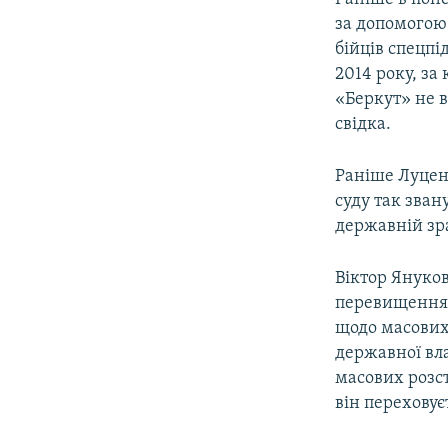
за допомогою 
бійців спецпі
2014 року, за
«Беркут» не в
свідка.
Раніше Луцен
суду так зван
державній зр
Віктор Януко
перевищення 
щодо масових
державної вла
масових розст
він переховуєт