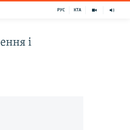
РУС
КТА
ення і