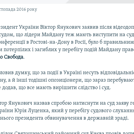
стопада 2016 року
зидент України Віктор Янукович заявив після відеодо
судом, що лідери Майдану теж мають виступити на суді
онференції в Ростові-на-Дону в Росії, було б правильним
 потерпілих і загиблих у перебігу подій Майдану прав
іо Свобода
.
ловив думку, що за події в Україні несуть відповідальні
у, а й інші тодішні опозиціонери, що зараз перебувают
е додав, що все мають вирішити слідство і суд.
ктор Янукович назвав спробою натиснути на суд заяву 
аїни Юрія Луценка, який у перебігу судового слуханн
нього президента обвинувачення в державній зраді.
еділок Святошинський районний суд Києва провів доп