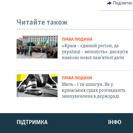
Поділитис
Читайте також
ПРАВА ЛЮДИНИ
«Крим – єдиний регіон, де
українці – меншість»: дискусія
навколо нової пам'ятної дати
ПРАВА ЛЮДИНИ
Мить – і ти шпигун. Як у
кримських судах розглядають
звинувачення в держзраді
Русский
ПІДТРИМКА
ІНФО
Qırımtatar