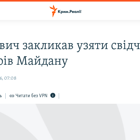
вич закликав узяти свідч
ерів Майдану
6, 07:08
ь
Читати без VPN