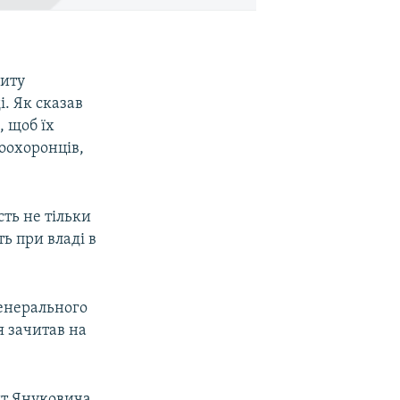
питу
. Як сказав
, щоб їх
оохоронців,
сть не тільки
ь при владі в
генерального
я зачитав на
ит Януковича