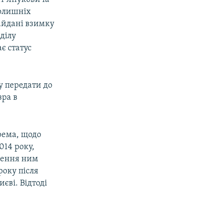
колишніх
айдані взимку
ділу
є статус
у передати до
зра в
рема, щодо
014 року,
плення ним
року після
єві. Відтоді