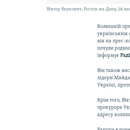
Віктор Янукович, Ростов-на-Дону, 28 ли
Колишній пре
українським 
він на прес-к
почули родини
інформує
Рад
Він також вис
лідери Майдан
Україні, прот
Крім того, Ві
прокурора Укр
адресу колиш
Раніше в пон