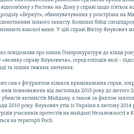
відеозв’язку з Ростова-на-Дону у справі щодо п’ятьох 
дрозділу «Беркут», обвинувачуваних у розстрілах на М
 клопотанням їхнього захисту. Колишні бійці спецпідроз
изнають власної вини. У цій справі Віктор Янукович ма
ко повідомляв про плани Генпрокуратури до кінця рок
у «велику справу Януковича», серед епізодів якої – підо
аді та інших тяжких злочинах.
вич сам є фігурантом кількох кримінальних справ, зок
ним повноважень від листопада 2013 року до лютого 2
 убивств активістів Майдану, а також за фактом захо
ди 2010 року. Янукович утік із України в лютому 2014 
рілів учасників протестів на майдані Незалежності в Ки
ься на території Росії.