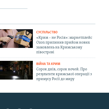
СУСПІЛЬСТВО
«Крим – не Росія»: маркетплейс
Ozon припинив прийом нових
замовлень на Кримському
півострові
ВІЙНА ТА КРИМ
Сорок днів, сорок ночей. Про
результати кримської операції з
примусу Росії до миру