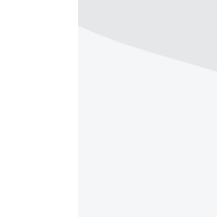
ВІДЕОУРОКИ «ELIFBE»
СВІДЧЕННЯ ОКУПАЦІЇ
УКРАЇНСЬКА ПРОБЛЕМА КРИМУ
ІНФОГРАФІКА