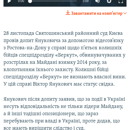
0:00
3:09
Завантажити на комп'ютер
28 листопада Святошинський районний суд Києва
провів допит Януковича за допомогою відеозв’язку
з Ростова-на-Дону у справі щодо п’ятьох колишніх
бійців спецпідрозділу «Беркут», обвинувачуваних у
розстрілах на Майдані взимку 2014 року, за
клопотанням їхнього захисту. Колишні бійці
спецпідрозділу «Беркут» не визнають власної вини.
У цій справі Віктор Янукович має статус свідка.
Янукович після допиту заявив, що за події в Україні
несуть відповідальність не тільки лідери Майдану,
а й інші тодішні опозиціонери, що зараз
перебувають при владі в Україні, проте додав, що
все мають вирішити слідство і суд.