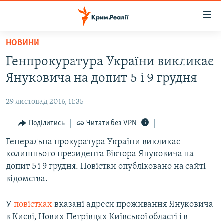
Доступність
посилання
Перейти
НОВИНИ
до
НОВИНИ
Генпрокуратура України викликає
основного
ВОДА.КРИМ
матеріалу
Януковича на допит 5 і 9 грудня
ВІДЕО ТА ФОТО
Перейти
до
29 листопад 2016, 11:35
ПОЛІТИКА
основної
БЛОГИ
Поділитись
Читати без VPN
навігації
Перейти
ПОГЛЯД
Генеральна прокуратура України викликає
до
колишнього президента Віктора Януковича на
ІНТЕРВ'Ю
пошуку
допит 5 і 9 грудня. Повістки опубліковано на сайті
ВСЕ ЗА ДЕНЬ
відомства.
СПЕЦПРОЕКТИ
У
повістках
вказані адреси проживання Януковича
ЯК ОБІЙТИ БЛОКУВАННЯ
ДЕПОРТАЦІЯ
в Києві, Нових Петрівцях Київської області і в