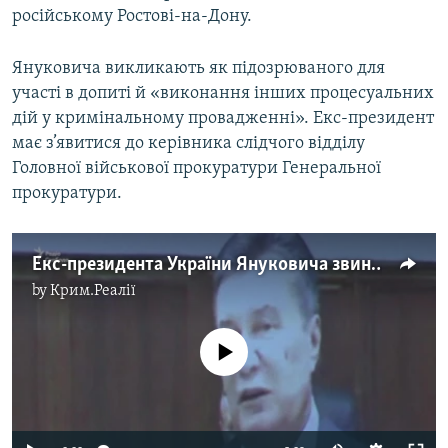
російському Ростові-на-Дону.
ВІДЕОУРОКИ «ELIFBE»
Русский
СВІДЧЕННЯ ОКУПАЦІЇ
Януковича викликають як підозрюваного для
Qırımtatar
УКРАЇНСЬКА ПРОБЛЕМА КРИМУ
участі в допиті й «виконання інших процесуальних
дій у кримінальному провадженні». Екс-президент
ДОЛУЧАЙСЯ!
ІНФОГРАФІКА
має з’явитися до керівника слідчого відділу
Головної військової прокуратури Генеральної
прокуратури.
Усі сайти RFE/RL
Екс-президента України Януковича звинувачено у державній зраді (відео)
by
Крим.Реалії
No media source currently available