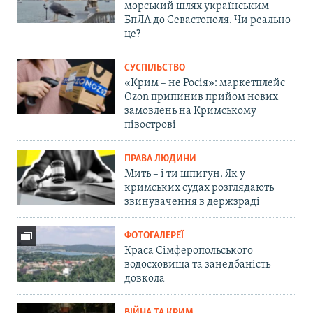
морський шлях українським
БпЛА до Севастополя. Чи реально
це?
СУСПІЛЬСТВО
«Крим – не Росія»: маркетплейс
Ozon припинив прийом нових
замовлень на Кримському
півострові
ПРАВА ЛЮДИНИ
Мить – і ти шпигун. Як у
кримських судах розглядають
звинувачення в держзраді
ФОТОГАЛЕРЕЇ
Краса Сімферопольського
водосховища та занедбаність
довкола
ВІЙНА ТА КРИМ