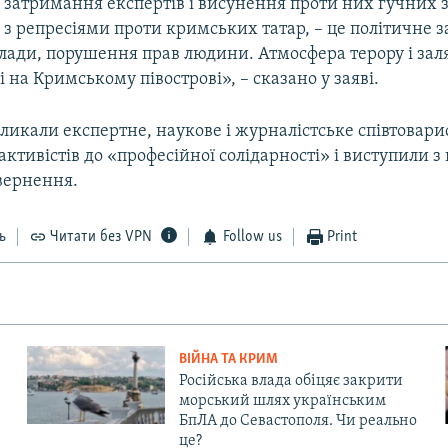
 затримання експертів і висунення проти них гучних 
у з репресіями проти кримських татар, – це політичне
влади, порушення прав людини. Атмосфера терору і за
і на Кримському півострові», – сказано у заяві.
ликали експертне, наукове і журналістське співтовари
ктивістів до «професійної солідарності» і виступили 
вернення.
ь
Читати без VPN
Follow us
Print
ВІЙНА ТА КРИМ
Російська влада обіцяє закрити
морський шлях українським
БпЛА до Севастополя. Чи реально
це?