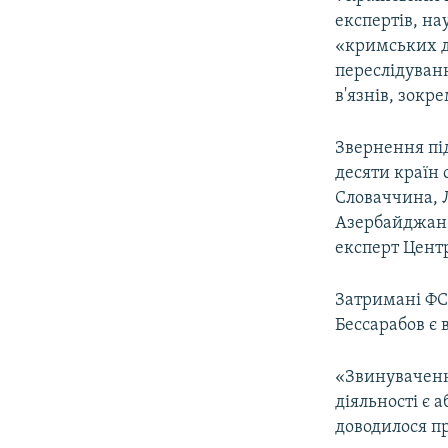
ВІДЕОУРОКИ «ELIFBE»
експертів, на
СВІДЧЕННЯ ОКУПАЦІЇ
«кримських д
переслідуван
УКРАЇНСЬКА ПРОБЛЕМА КРИМУ
в'язнів, зокр
ІНФОГРАФІКА
Звернення під
десяти країн 
Словаччина, Л
Азербайджан і
експерт Центр
Затримані ФСБ
Бессарабов є
«Звинуваченн
діяльності є 
доводилося п