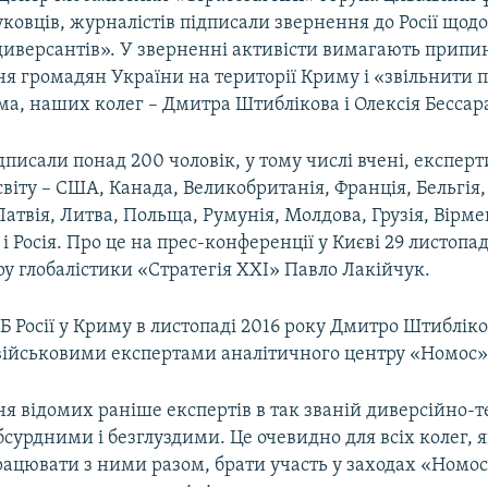
уковців, журналістів підписали звернення до Росії що
иверсантів». У зверненні активісти вимагають припи
ня громадян України на території Криму і «звільнити 
ема, наших колег – Дмитра Штиблікова і Олексія Бессар
писали понад 200 чоловік, у тому числі вчені, експерт
світу – США, Канада, Великобританія, Франція, Бельгія,
атвія, Литва, Польща, Румунія, Молдова, Грузія, Вірме
 Росія. Про це на прес-конференції у Києві 29 листопад
у глобалістики «Стратегія ХХІ» Павло Лакійчук.
 Росії у Криму в листопаді 2016 року Дмитро Штибліко
 військовими експертами аналітичного центру «Номос»
я відомих раніше експертів в так званій диверсійно-
абсурдними і безглуздими. Це очевидно для всіх колег, 
рацювати з ними разом, брати участь у заходах «Номо