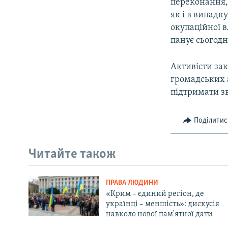
переконання,
як і в випадк
окупаційної 
панує сьогодн
Активісти зак
громадських а
підтримати з
Поділитис
Читайте також
ПРАВА ЛЮДИНИ
«Крим – єдиний регіон, де
українці – меншість»: дискусія
навколо нової пам'ятної дати