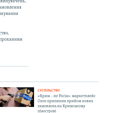
звинувачень,
 замовлення
лякування
ство,
з проханням
СУСПІЛЬСТВО
«Крим – не Росія»: маркетплейс
Ozon припинив прийом нових
замовлень на Кримському
півострові