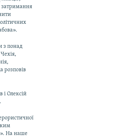
до затримання
нити
політичних
абова».
и з понад
 Чехія,
нія,
а розповів
в і Олексій
.
терористичної
яким
с». На наше