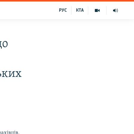
РУС
КТА
до
ьких
ахівців,