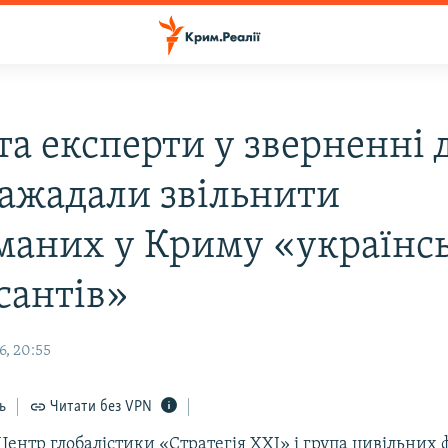
та експерти у зверненні 
 зажадали звільнити
маних у Криму «українс
сантів»
6, 20:55
ь
Читати без VPN
ентр глобалістики «Стратегія ХХІ» і група цивільних ф