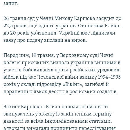
запит.
26 травня суд у Чечні Миколу Карпюка засудив до
22,5 років, іще одного українця Станіслава Клиха –
до 20 років ув’язнення. Українці вже підписали
заяву про подачу апеляції на вирок.
Перед цим, 19 травня, у Верховному суді Чечні
колегія присяжних визнала українців винними в
участі в бойових діях проти російських урядових
військ під час Чеченської війни взимку 1994–1995
років у складі підрозділу «Вікінг», загибелі й
пораненні кількох десятків російських солдатів.
Захист Карпюка і Клиха наполягав на знятті
звинувачень у зв’язку із закінченням терміну
давності за всіма інкримінованими статтями,
адвокати вимагали припинити переслідування