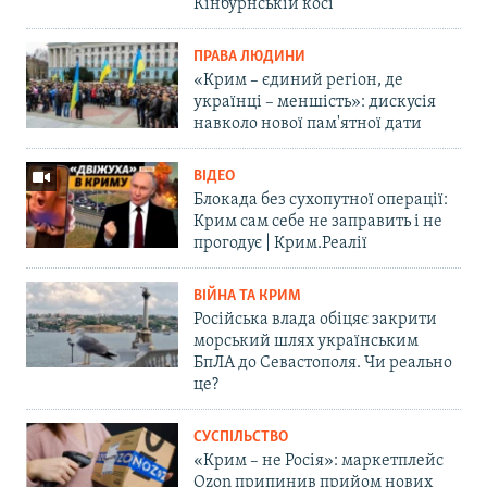
Кінбурнській косі
ПРАВА ЛЮДИНИ
«Крим – єдиний регіон, де
українці – меншість»: дискусія
навколо нової пам'ятної дати
ВІДЕО
Блокада без сухопутної операції:
Крим сам себе не заправить і не
прогодує | Крим.Реалії
ВІЙНА ТА КРИМ
Російська влада обіцяє закрити
морський шлях українським
БпЛА до Севастополя. Чи реально
це?
СУСПІЛЬСТВО
«Крим – не Росія»: маркетплейс
Ozon припинив прийом нових