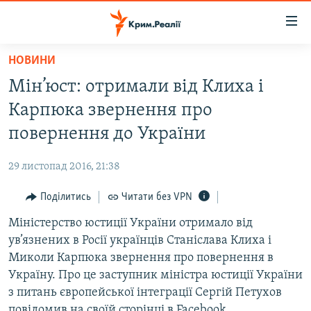
Доступність
посилання
Перейти
НОВИНИ
до
НОВИНИ
Мін’юст: отримали від Клиха і
основного
ВОДА.КРИМ
матеріалу
Карпюка звернення про
ВІДЕО ТА ФОТО
Перейти
повернення до України
до
ПОЛІТИКА
основної
29 листопад 2016, 21:38
БЛОГИ
навігації
Перейти
Поділитись
Читати без VPN
ПОГЛЯД
до
Міністерство юстиції України отримало від
ІНТЕРВ'Ю
пошуку
ув’язнених в Росії українців Станіслава Клиха і
ВСЕ ЗА ДЕНЬ
Миколи Карпюка звернення про повернення в
СПЕЦПРОЕКТИ
Україну. Про це заступник міністра юстиції України
з питань європейської інтеграції Сергій Петухов
ЯК ОБІЙТИ БЛОКУВАННЯ
ДЕПОРТАЦІЯ
повідомив на своїй сторінці в Facebook.