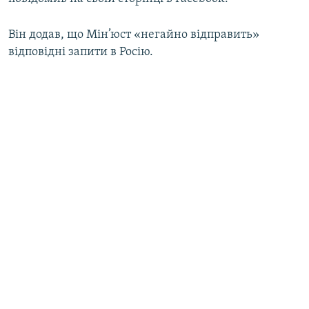
ВІДЕОУРОКИ «ELIFBE»
Русский
Він додав, що Мін’юст «негайно відправить»
СВІДЧЕННЯ ОКУПАЦІЇ
Qırımtatar
відповідні запити в Росію.
УКРАЇНСЬКА ПРОБЛЕМА КРИМУ
ДОЛУЧАЙСЯ!
ІНФОГРАФІКА
Усі сайти RFE/RL