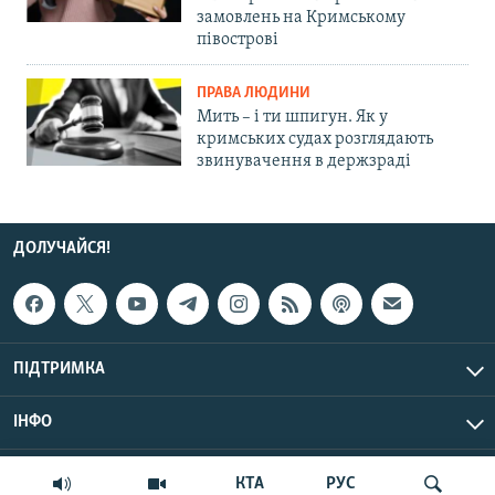
замовлень на Кримському
півострові
ПРАВА ЛЮДИНИ
Мить – і ти шпигун. Як у
кримських судах розглядають
звинувачення в держзраді
ДОЛУЧАЙСЯ!
ПІДТРИМКА
ІНФО
© Крим.Реалії, 2026 | Усі права застережено.
КТА
РУС