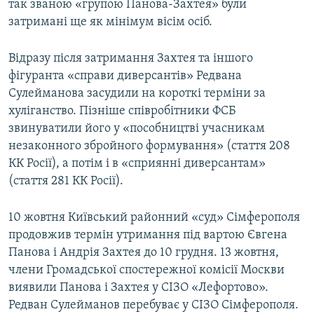
так званою «групою Панова-Захтея» були
затримані ще як мінімум вісім осіб.
Відразу після затримання Захтея та іншого
фігуранта «справи диверсантів» Редвана
Сулейманова засудили на короткі терміни за
хуліганство. Пізніше співробітники ФСБ
звинуватили його у «пособництві учасникам
незаконного збройного формування» (стаття 208
КК Росії), а потім і в «сприянні диверсантам»
(стаття 281 КК Росії).
10 жовтня Київський районний «суд» Сімферополя
продовжив термін утримання під вартою Євгена
Панова і Андрія Захтея до 10 грудня. 13 жовтня,
члени Громадської спостережної комісії Москви
виявили Панова і Захтея у СІЗО «Лефортово».
Редван Сулейманов перебуває у СІЗО Сімферополя.