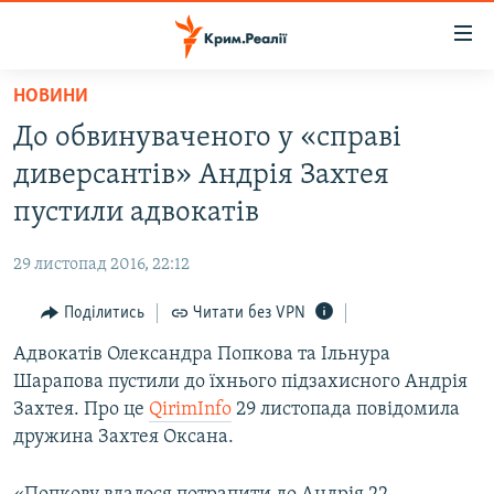
Доступність
посилання
Перейти
НОВИНИ
до
НОВИНИ
До обвинуваченого у «справі
основного
ВОДА.КРИМ
матеріалу
диверсантів» Андрія Захтея
ВІДЕО ТА ФОТО
Перейти
пустили адвокатів
до
ПОЛІТИКА
основної
29 листопад 2016, 22:12
БЛОГИ
навігації
Перейти
Поділитись
Читати без VPN
ПОГЛЯД
до
Адвокатів Олександра Попкова та Ільнура
ІНТЕРВ'Ю
пошуку
Шарапова пустили до їхнього підзахисного Андрія
ВСЕ ЗА ДЕНЬ
Захтея. Про це
QirimInfo
29 листопада повідомила
СПЕЦПРОЕКТИ
дружина Захтея Оксана.
ЯК ОБІЙТИ БЛОКУВАННЯ
ДЕПОРТАЦІЯ