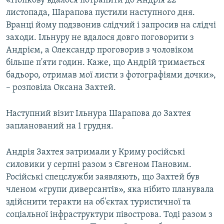
«Попкову вдалося потрапити до Андрія 22
ВІДЕОУРОКИ «ELIFBE»
листопада, Шарапова пустили наступного дня.
Русский
Вранці йому подзвонив слідчий і запросив на слідчі
СВІДЧЕННЯ ОКУПАЦІЇ
Qırımtatar
заходи. Ільнуру не вдалося довго поговорити з
УКРАЇНСЬКА ПРОБЛЕМА КРИМУ
Андрієм, а Олександр проговорив з чоловіком
більше п'яти годин. Каже, що Андрій тримається
ДОЛУЧАЙСЯ!
ІНФОГРАФІКА
бадьоро, отримав мої листи з фотографіями дочки»,
– розповіла Оксана Захтей.
Усі сайти RFE/RL
Наступний візит Ільнура Шарапова до Захтея
запланований на 1 грудня.
Андрія Захтея затримали у Криму російські
силовики у серпні разом з Євгеном Пановим.
Російські спецслужби заявляють, що Захтей був
членом «групи диверсантів», яка нібито планувала
здійснити теракти на об'єктах туристичної та
соціальної інфраструктури півострова. Тоді разом з