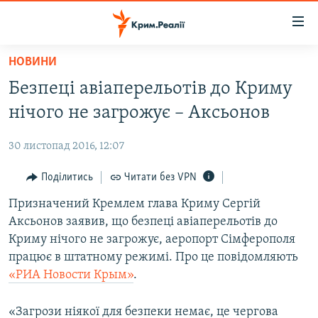
Доступність
посилання
Перейти
НОВИНИ
до
НОВИНИ
Безпеці авіаперельотів до Криму
основного
ВОДА.КРИМ
матеріалу
нічого не загрожує – Аксьонов
ВІДЕО ТА ФОТО
Перейти
до
30 листопад 2016, 12:07
ПОЛІТИКА
основної
БЛОГИ
Поділитись
Читати без VPN
навігації
Перейти
ПОГЛЯД
Призначений Кремлем глава Криму Сергій
до
Аксьонов заявив, що безпеці авіаперельотів до
ІНТЕРВ'Ю
пошуку
Криму нічого не загрожує, аеропорт Сімферополя
ВСЕ ЗА ДЕНЬ
працює в штатному режимі. Про це повідомляють
«РИА Новости Крым»
.
СПЕЦПРОЕКТИ
ЯК ОБІЙТИ БЛОКУВАННЯ
ДЕПОРТАЦІЯ
«Загрози ніякої для безпеки немає, це чергова