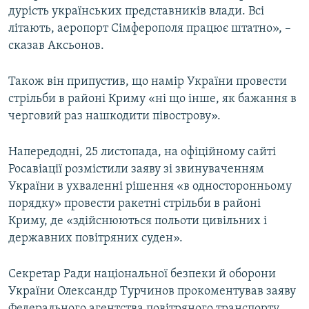
дурість українських представників влади. Всі
ВІДЕОУРОКИ «ELIFBE»
Русский
літають, аеропорт Сімферополя працює штатно», –
СВІДЧЕННЯ ОКУПАЦІЇ
сказав Аксьонов.
Qırımtatar
УКРАЇНСЬКА ПРОБЛЕМА КРИМУ
Також він припустив, що намір України провести
ДОЛУЧАЙСЯ!
ІНФОГРАФІКА
стрільби в районі Криму «ні що інше, як бажання в
черговий раз нашкодити півострову».
Усі сайти RFE/RL
Напередодні, 25 листопада, на офіційному сайті
Росавіації розмістили заяву зі звинуваченням
України в ухваленні рішення «в односторонньому
порядку» провести ракетні стрільби в районі
Криму, де «здійснюються польоти цивільних і
державних повітряних суден».
Секретар Ради національної безпеки й оборони
України Олександр Турчинов прокоментував заяву
Федерального агентства повітряного транспорту