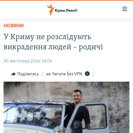
Доступність
посилання
Перейти
НОВИНИ
до
НОВИНИ
У Криму не розслідують
основного
ВОДА.КРИМ
матеріалу
викрадення людей – родичі
ВІДЕО ТА ФОТО
Перейти
до
30 листопад 2016, 14:06
ПОЛІТИКА
основної
БЛОГИ
Поділитись
Читати без VPN
навігації
Перейти
ПОГЛЯД
до
ІНТЕРВ'Ю
пошуку
ВСЕ ЗА ДЕНЬ
СПЕЦПРОЕКТИ
ЯК ОБІЙТИ БЛОКУВАННЯ
ДЕПОРТАЦІЯ