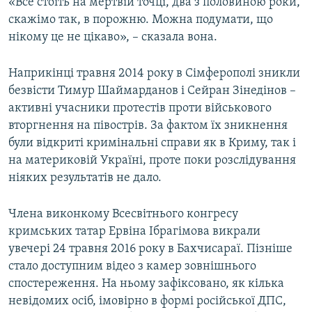
«Все стоїть на мертвій точці, два з половиною роки,
скажімо так, в порожню. Можна подумати, що
нікому це не цікаво», – сказала вона.
Наприкінці травня 2014 року в Сімферополі зникли
безвісти Тимур Шаймарданов і Сейран Зінедінов –
активні учасники протестів проти військового
вторгнення на півострів. За фактом їх зникнення
були відкриті кримінальні справи як в Криму, так і
на материковій Україні, проте поки розслідування
ніяких результатів не дало.
Члена виконкому Всесвітнього конгресу
кримських татар Ервіна Ібрагімова викрали
увечері 24 травня 2016 року в Бахчисараї. Пізніше
стало доступним відео з камер зовнішнього
спостереження. На ньому зафіксовано, як кілька
невідомих осіб, імовірно в формі російської ДПС,