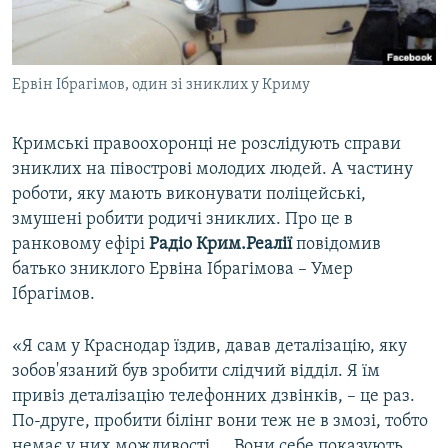
ВІДЕОУРОКИ «ELIFBE»
Русский
СВІДЧЕННЯ ОКУПАЦІЇ
Qırımtatar
Ервін Ібрагімов, один зі зниклих у Криму
УКРАЇНСЬКА ПРОБЛЕМА КРИМУ
ДОЛУЧАЙСЯ!
ІНФОГРАФІКА
Кримські правоохоронці не розслідують справи
зниклих на півострові молодих людей. А частину
роботи, яку мають виконувати поліцейські,
Усі сайти RFE/RL
змушені робити родичі зниклих. Про це в
ранковому ефірі
Радіо Крим.Реалії
повідомив
батько зниклого Ервіна Ібрагімова – Умер
Ібрагімов.
«Я сам у Краснодар їздив, давав деталізацію, яку
зобов'язаний був зробити слідчий відділ. Я їм
привіз деталізацію телефонних дзвінків, – це раз.
По-друге, пробити білінг вони теж не в змозі, тобто
немає у них можливості.... Вони себе показують