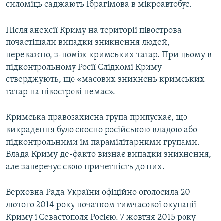
силоміць саджають Ібрагімова в мікроавтобус.
Після анексії Криму на території півострова
почастішали випадки зникнення людей,
переважно, з-поміж кримських татар. При цьому в
підконтрольному Росії Слідкомі Криму
стверджують, що «масових зникнень кримських
татар на півострові немає».
Кримська правозахисна група припускає, що
викрадення було скоєно російською владою або
підконтрольними їм парамілітарними групами.
Влада Криму де-факто визнає випадки зникнення,
але заперечує свою причетність до них.
Верховна Рада України офіційно оголосила 20
лютого 2014 року початком тимчасової окупації
Криму і Севастополя Росією. 7 жовтня 2015 року