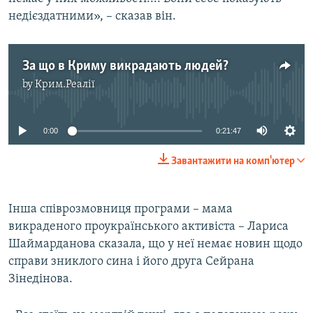
недієздатними», – сказав він.
За що в Криму викрадають людей?
by
Крим.Реалії
No media source currently available
0:00
0:21:47
Завантажити на комп'ютер
Інша співрозмовниця програми – мама
викраденого проукраїнського активіста – Лариса
Шаймарданова сказала, що у неї немає новин щодо
справи зниклого сина і його друга Сейрана
Зінедінова.