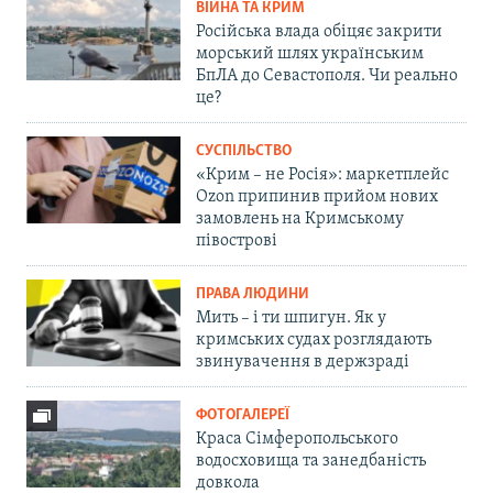
ВІЙНА ТА КРИМ
Російська влада обіцяє закрити
морський шлях українським
БпЛА до Севастополя. Чи реально
це?
СУСПІЛЬСТВО
«Крим – не Росія»: маркетплейс
Ozon припинив прийом нових
замовлень на Кримському
півострові
ПРАВА ЛЮДИНИ
Мить – і ти шпигун. Як у
кримських судах розглядають
звинувачення в держзраді
ФОТОГАЛЕРЕЇ
Краса Сімферопольського
водосховища та занедбаність
довкола