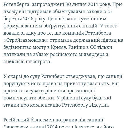
Ротенберга, запроваджені 30 липня 2014 року. При
ВІДЕОУРОКИ «ELIFBE»
Русский
цьому він підтримав обмежувальні заходи з 15
СВІДЧЕННЯ ОКУПАЦІЇ
березня 2015 року. Це пов’язано з уточненим
Qırımtatar
формулюванням обґрунтування санкцій. У текст
УКРАЇНСЬКА ПРОБЛЕМА КРИМУ
додали згадку про те, що компанія Ротенберга
ДОЛУЧАЙСЯ!
ІНФОГРАФІКА
«Стройгазмонтаж» отримала державний підряд на
будівництво мосту в Криму. Раніше в ЄС тільки
натякали на зв’язок російського мільярдера з
анексією півострова.
Усі сайти RFE/RL
У скарзі до суду Ротенберг стверджував, що санкції
порушують його право на приватну власність. Він
просив скасувати рішення про санкції і
компенсувати збитки. У рішенні суду будь-які
згадки про компенсацію Ротенбергу відсутні.
Російський бізнесмен потрапив під санкції
Євросоюзу в липні 2014 року, після того, як його