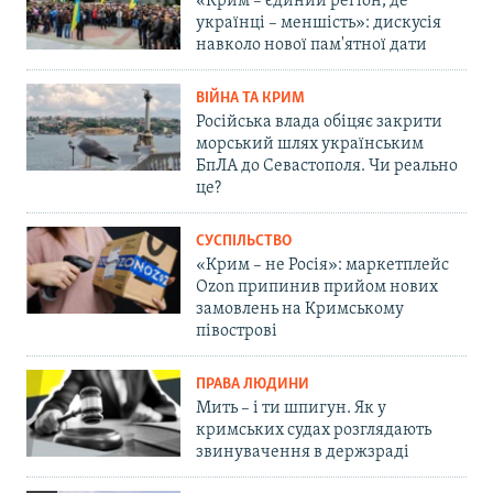
«Крим – єдиний регіон, де
українці – меншість»: дискусія
навколо нової пам'ятної дати
ВІЙНА ТА КРИМ
Російська влада обіцяє закрити
морський шлях українським
БпЛА до Севастополя. Чи реально
це?
СУСПІЛЬСТВО
«Крим – не Росія»: маркетплейс
Ozon припинив прийом нових
замовлень на Кримському
півострові
ПРАВА ЛЮДИНИ
Мить – і ти шпигун. Як у
кримських судах розглядають
звинувачення в держзраді