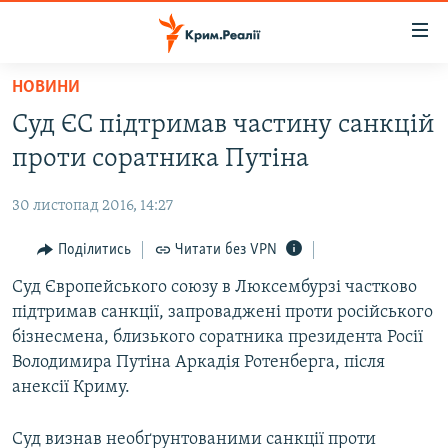
Доступність
посилання
Перейти
НОВИНИ
до
НОВИНИ
Суд ЄС підтримав частину санкцій
основного
ВОДА.КРИМ
матеріалу
проти соратника Путіна
ВІДЕО ТА ФОТО
Перейти
до
30 листопад 2016, 14:27
ПОЛІТИКА
основної
БЛОГИ
Поділитись
Читати без VPN
навігації
Перейти
ПОГЛЯД
Суд Європейського союзу в Люксембурзі частково
до
підтримав санкції, запроваджені проти російського
ІНТЕРВ'Ю
пошуку
бізнесмена, близького соратника президента Росії
ВСЕ ЗА ДЕНЬ
Володимира Путіна Аркадія Ротенберга, після
анексії Криму.
СПЕЦПРОЕКТИ
ЯК ОБІЙТИ БЛОКУВАННЯ
ДЕПОРТАЦІЯ
Суд визнав необґрунтованими санкції проти