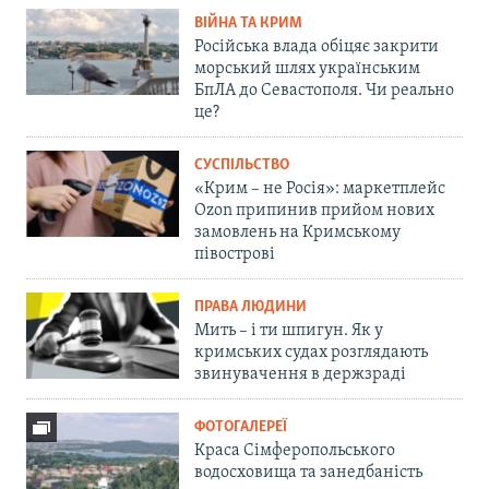
ВІЙНА ТА КРИМ
Російська влада обіцяє закрити
морський шлях українським
БпЛА до Севастополя. Чи реально
це?
СУСПІЛЬСТВО
«Крим – не Росія»: маркетплейс
Ozon припинив прийом нових
замовлень на Кримському
півострові
ПРАВА ЛЮДИНИ
Мить – і ти шпигун. Як у
кримських судах розглядають
звинувачення в держзраді
ФОТОГАЛЕРЕЇ
Краса Сімферопольського
водосховища та занедбаність