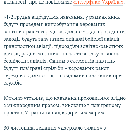
дальності, про це повідомляє
«Інтерфакс-Україна»
.
ВІДЕОУРОКИ «ELIFBE»
Русский
СВІДЧЕННЯ ОКУПАЦІЇ
«1-2 грудня відбудуться навчання, у рамках яких
Qırımtatar
будуть проведені випробування керованих
УКРАЇНСЬКА ПРОБЛЕМА КРИМУ
зенітних ракет середньої дальності. До проведення
ДОЛУЧАЙСЯ!
ІНФОГРАФІКА
заходів будуть залучатися екіпажі бойової авіації,
транспортної авіації, підрозділи зенітно-ракетних
військ, радіотехнічних військ та зв'язку, а також
безпілотна авіація. Одним з елементів навчань
Усі сайти RFE/RL
будуть повітряні стрільби – керованих ракет
середньої дальності», – повідомив начальник прес-
служби.
Юрчило уточнив, що навчання проходитиме згідно
з міжнародним правом, виключно в повітряному
просторі України та над відкритим морем.
30 листопада видання «Дзеркало тижня» з