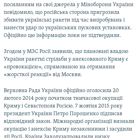
посиланням на свої джерела у Міноборони України
повідомило, що російська сторона пригрозила
збивати українські ракети під час випробувань і
нанести удар по українських пускових установках.
Офіційно цю інформацію поки не підтвердили.
Згодом у МЗС Росії заявили, що плановані владою
України ракетні стрільби у анексованого Криму є
«провокацією», спрямованою на отримання
«жорсткої реакції» від Москви.
Верховна Рада України офіційно оголосила 20
лютого 2014 року початком тимчасової окупації
Криму і Севастополя Росією. 7 жовтня 2015 року
президент України Петро Порошенко підписав
відповідний закон. Міжнародні організації визнали
окупацію і анексію Криму незаконними і засудили
дії Росії. Країни Заходузапровадили низку