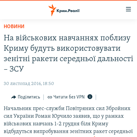
Доступність
посилання
Перейти
НОВИНИ
до
НОВИНИ
На військових навчаннях поблизу
основного
ВОДА.КРИМ
матеріалу
Криму будуть використовувати
ВІДЕО ТА ФОТО
Перейти
зенітні ракети середньої дальності
до
ПОЛІТИКА
– ЗСУ
основної
БЛОГИ
навігації
30 листопад 2016, 18:50
Перейти
ПОГЛЯД
до
Поділитись
Читати без VPN
ІНТЕРВ'Ю
пошуку
Начальник прес-служби Повітряних сил Збройних
ВСЕ ЗА ДЕНЬ
сил України Роман Юрчило заявив, що у рамках
СПЕЦПРОЕКТИ
військових навчань 1-2 грудня біля Криму
відбудуться випробування зенітних ракет середньої
ЯК ОБІЙТИ БЛОКУВАННЯ
ДЕПОРТАЦІЯ