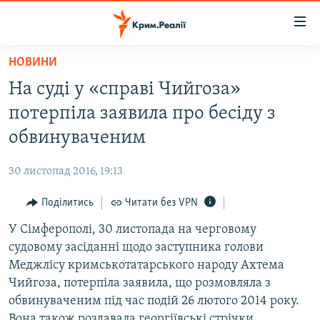
Доступність
посилання
Перейти
НОВИНИ
до
НОВИНИ
На суді у «справі Чийгоза»
основного
ВОДА.КРИМ
матеріалу
потерпіла заявила про бесіду з
ВІДЕО ТА ФОТО
Перейти
обвинуваченим
до
ПОЛІТИКА
основної
30 листопад 2016, 19:13
БЛОГИ
навігації
Перейти
Поділитись
Читати без VPN
ПОГЛЯД
до
У Сімферополі, 30 листопада на черговому
ІНТЕРВ'Ю
пошуку
судовому засіданні щодо заступника голови
ВСЕ ЗА ДЕНЬ
Меджлісу кримськотатарського народу Ахтема
СПЕЦПРОЕКТИ
Чийгоза, потерпіла заявила, що розмовляла з
обвинуваченим під час подій 26 лютого 2014 року.
ЯК ОБІЙТИ БЛОКУВАННЯ
ДЕПОРТАЦІЯ
Вона також роздавала георгіївські стрічки