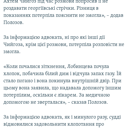
Ахтем Чийгоз під час розмови попросив її не
роздавати георгіївські стрічки. Різниця в
показаннях потерпіла пояснити не змогла», – додав
Полозов.
За інформацією адвоката, ні про які інші дії
Чийгоза, крім цієї розмови, потерпіла розповісти не
змогла.
«Коли почалися зіткнення, Лобинцева почула
хлопок, побачила білий дим і відчула запах газу. Їй
стало погано і вона покинула внутрішній двір. При
цьому вона заявила, що надавала допомогу іншим
потерпілим, оскільки є лікарем. За медичною
допомогою не зверталася», – сказав Полозов.
За інформацією адвоката, як і минулого разу, судді
відмовилися задовольнити клопотання про