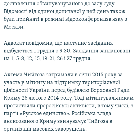
доставляння обвинувачуваного до залу суду.
Відомості від єдиної допитаної у цей день також
були прийняті в режимі відеоконференцзв'язку з
Москви.
Адвокат повідомив, що наступне засідання
відбудеться 1 грудня о 9:30. Засідання заплановані
на 1, 5-8, 12, 15, 19-21, 26 і 27 грудня.
Ахтема Чийгоза затримали в січні 2015 року за
участь у мітингу на підтримку територіальної
цілісності України перед будівлею Верховної Ради
Криму 26 лютого 2014 року. Тоді мітингувальникам
протистояли проросійські активісти, в тому числі, з
партії «Русское единство». Російська влада
анексованого Криму звинувачує Чийгоза в
організації масових заворушень.