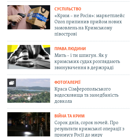
СУСПІЛЬСТВО
«Крим – не Росія»: маркетплейс
Ozon припинив прийом нових
замовлень на Кримському
півострові
ПРАВА ЛЮДИНИ
Мить – і ти шпигун. Як у
кримських судах розглядають
звинувачення в держзраді
ФОТОГАЛЕРЕЇ
Краса Сімферопольського
водосховища та занедбаність
довкола
ВІЙНА ТА КРИМ
Сорок днів, сорок ночей. Про
результати кримської операції з
примусу Росії до миру