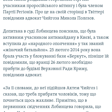
ВІДЕОУРОКИ «ELIFBE»
учасникам проросійського мітингу і була членом
Русский
Партії Регіонів. Про це на своїй сторінці в Твіттері
СВІДЧЕННЯ ОКУПАЦІЇ
Qırımtatar
повідомив адвокат Чийгоза Микола Полозов.
УКРАЇНСЬКА ПРОБЛЕМА КРИМУ
Допитана в суді Лобинцева пояснила, що була
ДОЛУЧАЙСЯ!
ІНФОГРАФІКА
активним учасником антимайдану в Києві, а також
вступила до «народного ополчення» у так званий
«жіночий батальйон». 25 лютого 2014 року вона
Усі сайти RFE/RL
брала участь у блокуванні бази «Беркут», пізніше їй
повідомили, що вранці 26 лютого необхідно
прибути до будівлі Верховної Ради Криму,
повідомив адвокат.
«За її словами, до неї підійшов Ахтем Чийгоз і
сказав, що треба прибрати чоловіків, тому що
почнеться щось жахливе. Примітно, що в
первинних свідченнях Лобинцева говорила, що