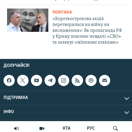
ПОЛІТИКА
«Короткострокова акція
перетворилася на війну на
виснаження»: Як пропаганда РФ
у Криму пояснює невдачі «СВО»
та залякує «мінними атаками»
ДОЛУЧАЙСЯ!
ПІДТРИМКА
ІНФО
© Крим.Реалії, 2026 | Усі права застережено.
КТА
РУС