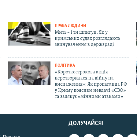
ПРАВА ЛЮДИНИ
Мить – і ти шпигун. Як у
кримських судах розглядають
звинувачення в держзраді
ПОЛІТИКА
«Короткострокова акція
перетворилася на війну на
виснаження»: Як пропаганда РФ
у Криму пояснює невдачі «СВО»
та залякує «мінними атаками»
ДОЛУЧАЙСЯ!