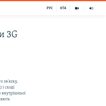
РУС
КТА
и 3G
 зв'язку,
 і сході
р внутрішньої
ляють