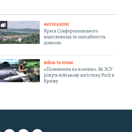
ФОТОГАЛЕРЕЇ
Краса Сімферопольського
водосховища та занедбаність
довкола
ВІЙНА ТА КРИМ
«Полювання на колони». Як ЗСУ
ріжуть військову логістику Росії в
Криму