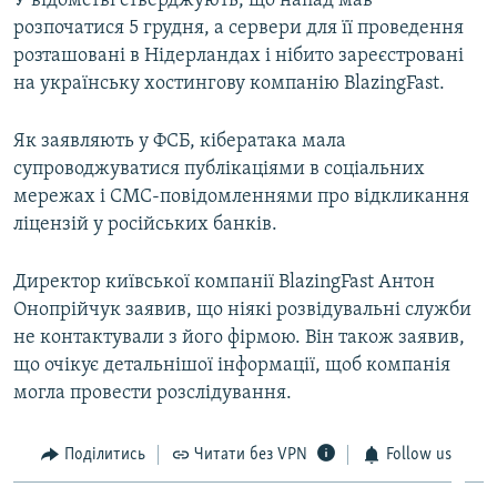
У відомстві стверджують, що напад мав
ВІДЕОУРОКИ «ELIFBE»
розпочатися 5 грудня, а сервери для її проведення
Русский
розташовані в Нідерландах і нібито зареєстровані
СВІДЧЕННЯ ОКУПАЦІЇ
Qırımtatar
на українську хостингову компанію BlazingFast.
УКРАЇНСЬКА ПРОБЛЕМА КРИМУ
ДОЛУЧАЙСЯ!
Як заявляють у ФСБ, кібератака мала
ІНФОГРАФІКА
супроводжуватися публікаціями в соціальних
мережах і СМС-повідомленнями про відкликання
ліцензій у російських банків.
Усі сайти RFE/RL
Директор київської компанії BlazingFast Антон
Онопрійчук заявив, що ніякі розвідувальні служби
не контактували з його фірмою. Він також заявив,
що очікує детальнішої інформації, щоб компанія
могла провести розслідування.
Поділитись
Читати без VPN
Follow us