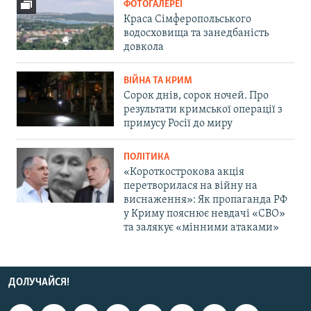
ФОТОГАЛЕРЕЇ
Краса Сімферопольського
водосховища та занедбаність
довкола
ВІЙНА ТА КРИМ
Сорок днів, сорок ночей. Про
результати кримської операції з
примусу Росії до миру
ПОЛІТИКА
«Короткострокова акція
перетворилася на війну на
виснаження»: Як пропаганда РФ
у Криму пояснює невдачі «СВО»
та залякує «мінними атаками»
ДОЛУЧАЙСЯ!