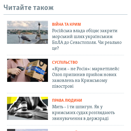
Читайте також
ВІЙНА ТА КРИМ
Російська влада обіцяє закрити
морський шлях українським
БпЛА до Севастополя. Чи реально
це?
СУСПІЛЬСТВО
«Крим – не Росія»: маркетплейс
Ozon припинив прийом нових
замовлень на Кримському
півострові
ПРАВА ЛЮДИНИ
Мить – і ти шпигун. Як у
кримських судах розглядають
звинувачення в держзраді