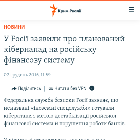
Доступність
посилання
Перейти
НОВИНИ
до
НОВИНИ
У Росії заявили про планований
основного
ВОДА.КРИМ
матеріалу
кібернапад на російську
ВІДЕО ТА ФОТО
Перейти
фінансову систему
до
ПОЛІТИКА
основної
02 грудень 2016, 11:59
БЛОГИ
навігації
Перейти
Поділитись
Читати без VPN
ПОГЛЯД
до
Федеральна служба безпеки Росії заявляє, що
ІНТЕРВ'Ю
пошуку
неназвані «іноземні спецслужби» готували
ВСЕ ЗА ДЕНЬ
кібератаки з метою дестабілізації російської
СПЕЦПРОЕКТИ
фінансової системи й порушення роботи банків.
ЯК ОБІЙТИ БЛОКУВАННЯ
ДЕПОРТАЦІЯ