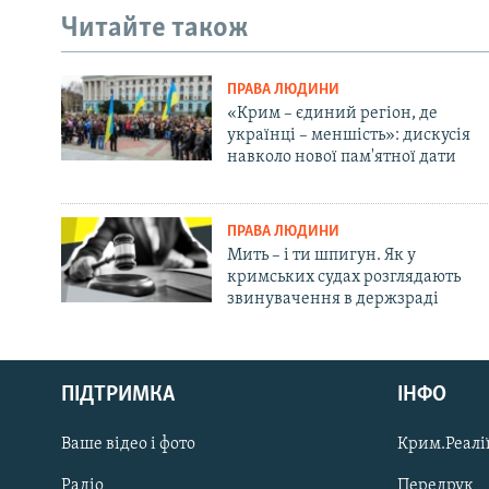
Читайте також
ПРАВА ЛЮДИНИ
«Крим – єдиний регіон, де
українці – меншість»: дискусія
навколо нової пам'ятної дати
ПРАВА ЛЮДИНИ
Мить – і ти шпигун. Як у
кримських судах розглядають
звинувачення в держзраді
Русский
Qırımtatar
ПІДТРИМКА
ІНФО
Ваше відео і фото
Крим.Реалії
ДОЛУЧАЙСЯ!
Радіо
Передрук