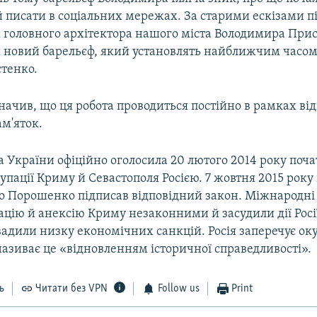
й писати в соціальних мережах. За старими ескізами п
 головного архітектора нашого міста Володимира Прис
 новий барельєф, який установлять найближчим часом
стенко.
начив, що ця робота проводиться постійно в рамках ві
м'яток.
 України офіційно оголосила 20 лютого 2014 року поч
упації Криму й Севастополя Росією. 7 жовтня 2015 рок
о Порошенко підписав відповідний закон. Міжнародні 
цію й анексію Криму незаконними й засудили дії Росі
вадили низку економічних санкцій. Росія заперечує ок
називає це «відновленням історичної справедливості».
ь
Читати без VPN
Follow us
Print