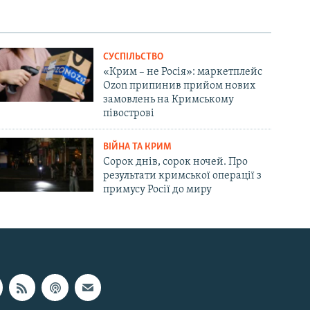
СУСПІЛЬСТВО
«Крим – не Росія»: маркетплейс
Ozon припинив прийом нових
замовлень на Кримському
півострові
ВІЙНА ТА КРИМ
Сорок днів, сорок ночей. Про
результати кримської операції з
примусу Росії до миру