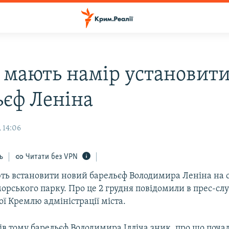
і мають намір установит
ьєф Леніна
 14:06
ь
Читати без VPN
ють встановити новий барельєф Володимира Леніна на с
орського парку. Про це 2 грудня повідомили в прес-сл
ї Кремлю адміністрації міста.
ів тому барельєф Володимира Ілліча зник, про що поча