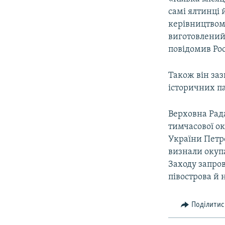
ВІДЕОУРОКИ «ELIFBE»
самі ялтинці 
СВІДЧЕННЯ ОКУПАЦІЇ
керівництвом
виготовлений
УКРАЇНСЬКА ПРОБЛЕМА КРИМУ
повідомив Ро
ІНФОГРАФІКА
Також він заз
історичних па
Верховна Рада
тимчасової ок
України Петр
визнали окупа
Заходу запро
півострова й 
Поділитис