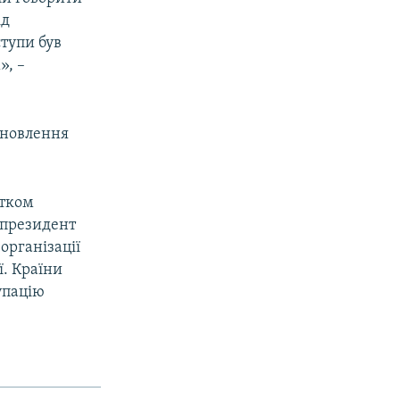
ід
тупи був
», –
дновлення
атком
у президент
організації
ї. Країни
упацію