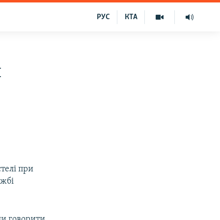
РУС
КТА
и
телі при
ужбі
ли говорити