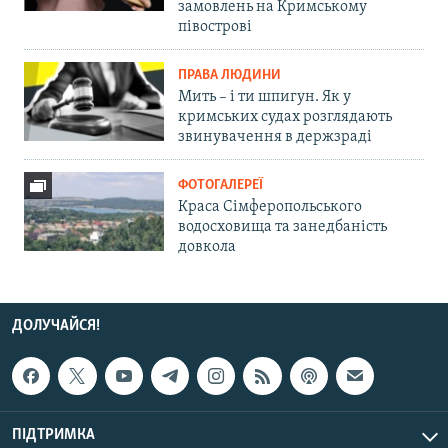
замовлень на Кримському
півострові
ПРАВА ЛЮДИНИ
Мить – і ти шпигун. Як у
кримських судах розглядають
звинувачення в держзраді
ФОТОГАЛЕРЕЇ
Краса Сімферопольського
водосховища та занедбаність
довкола
ДОЛУЧАЙСЯ!
ПІДТРИМКА