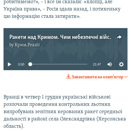
робитимемо?», – і все їм сказали: «хлопці, але
Україна права», – Росія здала назад, і потихеньку
цю інформацію стала затирати».
Ракети над Кримом. Чим небезпечні військові випробування поблизу півострова?
by
Крим.Реалії
No media source currently available
0:00
21:47
Завантажити на комп'ютер
Вранці в четвер 1 грудня українські військові
розпочали проведення контрольних льотних
випробувань зенітних керованих ракет середньої
дальності в районі села Олександрівка (Херсонська
область).