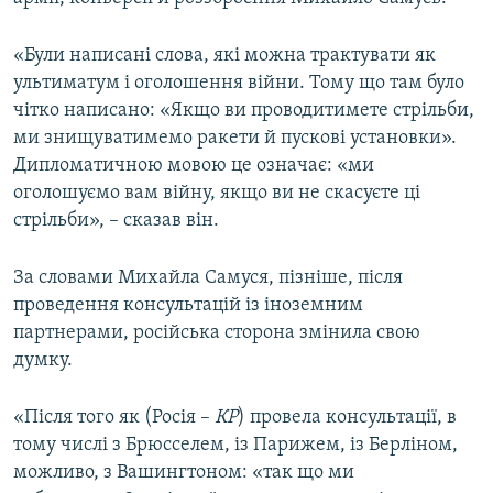
ВІДЕОУРОКИ «ELIFBE»
Русский
«Були написані слова, які можна трактувати як
СВІДЧЕННЯ ОКУПАЦІЇ
Qırımtatar
ультиматум і оголошення війни. Тому що там було
УКРАЇНСЬКА ПРОБЛЕМА КРИМУ
чітко написано: «Якщо ви проводитимете стрільби,
ми знищуватимемо ракети й пускові установки».
ДОЛУЧАЙСЯ!
ІНФОГРАФІКА
Дипломатичною мовою це означає: «ми
оголошуємо вам війну, якщо ви не скасуєте ці
стрільби», – сказав він.
Усі сайти RFE/RL
За словами Михайла Самуся, пізніше, після
проведення консультацій із іноземним
партнерами, російська сторона змінила свою
думку.
«Після того як (Росія –
КР
) провела консультації, в
тому числі з Брюсселем, із Парижем, із Берліном,
можливо, з Вашингтоном: «так що ми