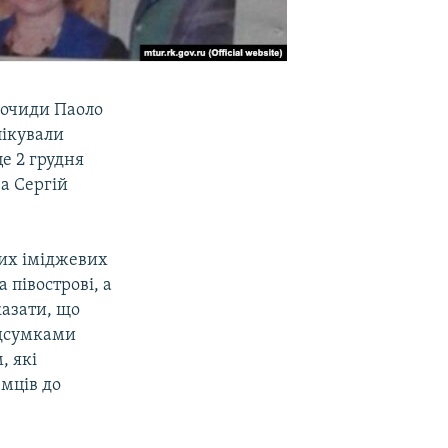
Прочиди Паоло
лікували
це 2 грудня
а Сергій
их іміджевих
 півострові, а
казати, що
ідсумками
, які
емців до