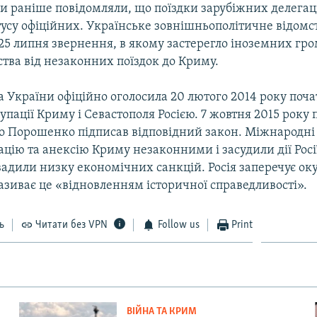
и раніше повідомляли, що поїздки зарубіжних делегац
тусу офіційних. Українське зовнішньополітичне відомс
25 липня звернення, в якому застерегло іноземних гром
тва від незаконних поїздок до Криму.
 України офіційно оголосила 20 лютого 2014 року поч
упації Криму і Севастополя Росією. 7 жовтня 2015 року
о Порошенко підписав відповідний закон. Міжнародні 
цію та анексію Криму незаконними і засудили дії Росі
вадили низку економічних санкцій. Росія заперечує ок
називає це «відновленням історичної справедливості».
ь
Читати без VPN
Follow us
Print
ВІЙНА ТА КРИМ