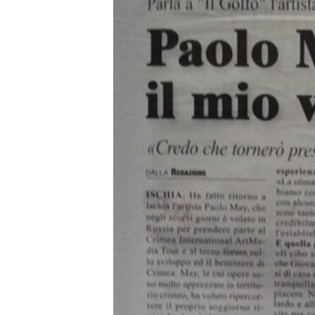
ВІДЕОУРОКИ «ELIFBE»
СВІДЧЕННЯ ОКУПАЦІЇ
УКРАЇНСЬКА ПРОБЛЕМА КРИМУ
ІНФОГРАФІКА