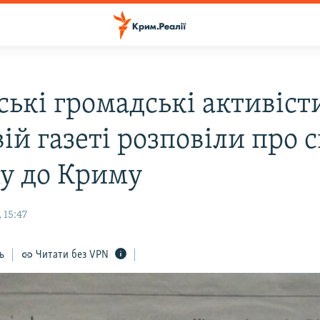
ські громадські активіст
ій газеті розповіли про 
ку до Криму
 15:47
ь
Читати без VPN