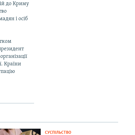
ій до Криму
тво
адян і осіб
атком
 президент
організації
ї. Країни
упацію
СУСПІЛЬСТВО