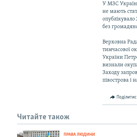
У МЗС Україн
не мають ста
опублікувало 
без громадянс
Верховна Рада
тимчасової ок
України Петр
визнали окупа
Заходу запро
півострова і 
Поділитис
Читайте також
ПРАВА ЛЮДИНИ