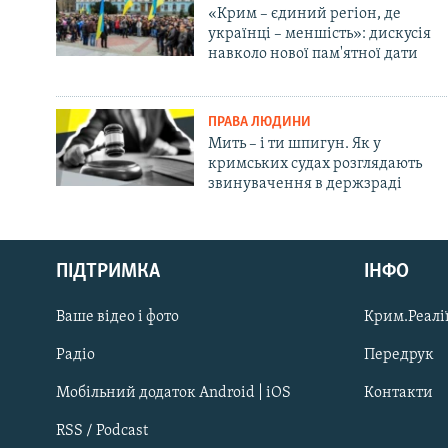
«Крим – єдиний регіон, де
українці – меншість»: дискусія
навколо нової пам'ятної дати
ПРАВА ЛЮДИНИ
Мить – і ти шпигун. Як у
кримських судах розглядають
звинувачення в держзраді
Русский
ПІДТРИМКА
ІНФО
Qırımtatar
Ваше відео і фото
Крим.Реалії
ДОЛУЧАЙСЯ!
Радіо
Передрук
Мобільний додаток Android | iOS
Контакти
RSS / Podcast