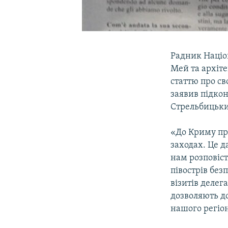
Радник Націон
Мей та архіте
статтю про св
заявив підкон
Стрельбицьки
«До Криму пр
заходах. Це д
нам розповіст
півострів без
візитів делег
дозволяють до
нашого регіо