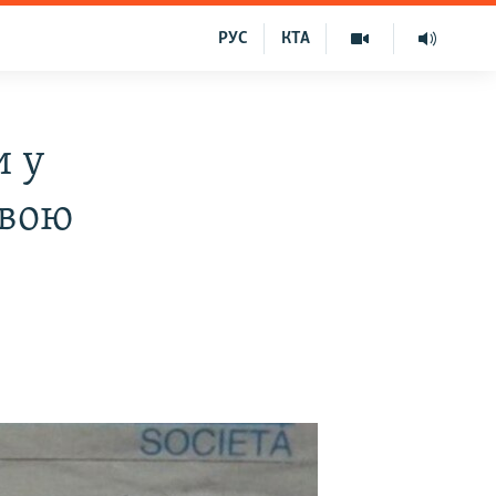
РУС
КТА
и у
свою