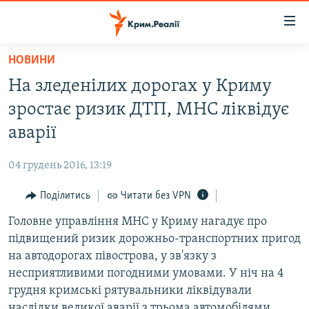
Доступність
посилання
Перейти
НОВИНИ
до
НОВИНИ
На зледенілих дорогах у Криму
основного
ВОДА.КРИМ
матеріалу
зростає ризик ДТП, МНС ліквідує
ВІДЕО ТА ФОТО
Перейти
аварії
до
ПОЛІТИКА
основної
04 грудень 2016, 13:19
БЛОГИ
навігації
Перейти
Поділитись
Читати без VPN
ПОГЛЯД
до
Головне управління МНС у Криму нагадує про
ІНТЕРВ'Ю
пошуку
підвищений ризик дорожньо-транспортних пригод
ВСЕ ЗА ДЕНЬ
на автодорогах півострова, у зв'язку з
СПЕЦПРОЕКТИ
несприятливими погодними умовами. У ніч на 4
грудня кримські рятувальники ліквідували
ЯК ОБІЙТИ БЛОКУВАННЯ
ДЕПОРТАЦІЯ
наслідки великої аварії з трьома автомобілями.