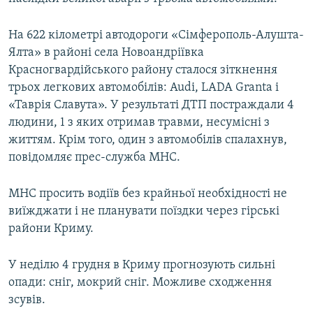
ВІДЕОУРОКИ «ELIFBE»
Русский
На 622 кілометрі автодороги «Сімферополь-Алушта-
СВІДЧЕННЯ ОКУПАЦІЇ
Qırımtatar
Ялта» в районі села Новоандріївка
УКРАЇНСЬКА ПРОБЛЕМА КРИМУ
Красногвардійського району сталося зіткнення
трьох легкових автомобілів: Audi, LADA Granta і
ДОЛУЧАЙСЯ!
ІНФОГРАФІКА
«Таврія Славута». У результаті ДТП постраждали 4
людини, 1 з яких отримав травми, несумісні з
життям. Крім того, один з автомобілів спалахнув,
Усі сайти RFE/RL
повідомляє прес-служба МНС.
МНС просить водіїв без крайньої необхідності не
виїжджати і не планувати поїздки через гірські
райони Криму.
У неділю 4 грудня в Криму прогнозують сильні
опади: сніг, мокрий сніг. Можливе сходження
зсувів.