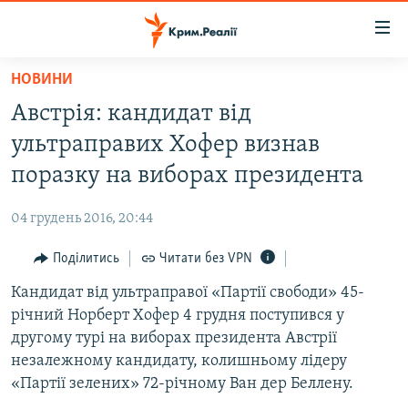
Доступність
посилання
Перейти
НОВИНИ
до
НОВИНИ
Австрія: кандидат від
основного
ВОДА.КРИМ
матеріалу
ультраправих Хофер визнав
ВІДЕО ТА ФОТО
Перейти
поразку на виборах президента
до
ПОЛІТИКА
основної
04 грудень 2016, 20:44
БЛОГИ
навігації
Перейти
Поділитись
Читати без VPN
ПОГЛЯД
до
Кандидат від ультраправої «Партії свободи» 45-
ІНТЕРВ'Ю
пошуку
річний Норберт Хофер 4 грудня поступився у
ВСЕ ЗА ДЕНЬ
другому турі на виборах президента Австрії
СПЕЦПРОЕКТИ
незалежному кандидату, колишньому лідеру
«Партії зелених» 72-річному Ван дер Беллену.
ЯК ОБІЙТИ БЛОКУВАННЯ
ДЕПОРТАЦІЯ