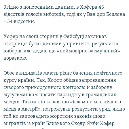
ВІДЕОУРОКИ «ELIFBE»
Згідно з попередніми даними, в Хофера 46
Русский
відсотків голосів виборців, тоді як у Ван дер Беллена
СВІДЧЕННЯ ОКУПАЦІЇ
Qırımtatar
– 54 відсотки.
УКРАЇНСЬКА ПРОБЛЕМА КРИМУ
ДОЛУЧАЙСЯ!
Хофер на своїй сторінці у Фейсбуці закликав
ІНФОГРАФІКА
австрійців бути єдиними у прийнятті результатів
виборів, але додав, що «неймовірно засмучений»
поразкою.
Усі сайти RFE/RL
Обоє кандидатів мають різне бачення політичного
курсу країни. Так, Хофер обіцяв запровадження
суворого прикордонного контролю й заборону
мусульманкам носити паранджу в громадських
місцях. Також він казав, що «іслам не має ніякого
місця в Австрії», погрожував розпустити уряд, якщо
той не запровадить жорстких законів щодо
мігрантів із країн Близького Сходу. Якби Хофер