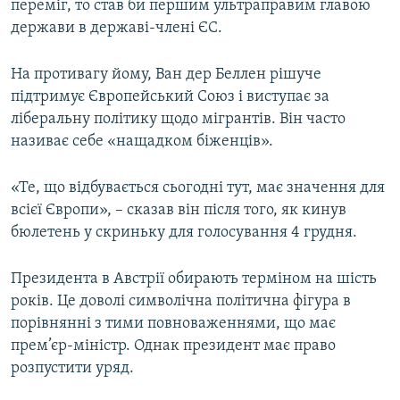
переміг, то став би першим ультраправим главою
держави в державі-члені ЄС.
На противагу йому, Ван дер Беллен рішуче
підтримує Європейський Союз і виступає за
ліберальну політику щодо мігрантів. Він часто
називає себе «нащадком біженців».
«Те, що відбувається сьогодні тут, має значення для
всієї Європи», – сказав він після того, як кинув
бюлетень у скриньку для голосування 4 грудня.
Президента в Австрії обирають терміном на шість
років. Це доволі символічна політична фігура в
порівнянні з тими повноваженнями, що має
прем’єр-міністр. Однак президент має право
розпустити уряд.