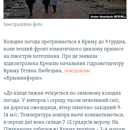
ВІДЕОУРОКИ «ELIFBE»
Русский
СВІДЧЕННЯ ОКУПАЦІЇ
Qırımtatar
Ілюстраційне фото
УКРАЇНСЬКА ПРОБЛЕМА КРИМУ
ДОЛУЧАЙСЯ!
ІНФОГРАФІКА
Холодна погода протримається в Криму до 9 грудня,
коли теплий фронт атлантичного циклону принесе
на півострів потепління. Про це заявила
Усі сайти RFE/RL
підконтрольна Кремлю начальник гідрометцентру
Криму Тетяна Любецька,
повідомляє
«Крыминформ».
«До кінця тижня очікується по-зимовому холодна
погода. У вівторок і середу часом невеликий сніг,
на дорогах ожеледиця, вітер північно-західний 9-
14 м/с. Температура повітря вночі коливатиметься,
в окремі дні вона складе 7-12 градусів морозу. На
Південному узбережжі Криму тепліше – 2-4 морозу.