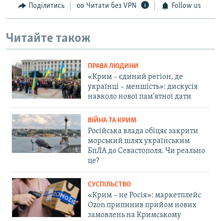
Поділитись
Читати без VPN
Follow us
Читайте також
ПРАВА ЛЮДИНИ
«Крим – єдиний регіон, де
українці – меншість»: дискусія
навколо нової пам'ятної дати
ВІЙНА ТА КРИМ
Російська влада обіцяє закрити
морський шлях українським
БпЛА до Севастополя. Чи реально
це?
СУСПІЛЬСТВО
«Крим – не Росія»: маркетплейс
Ozon припинив прийом нових
замовлень на Кримському