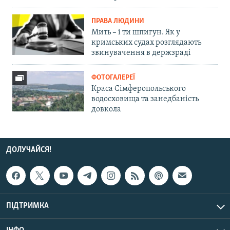
ПРАВА ЛЮДИНИ
Мить – і ти шпигун. Як у
кримських судах розглядають
звинувачення в держзраді
ФОТОГАЛЕРЕЇ
Краса Сімферопольського
водосховища та занедбаність
довкола
ДОЛУЧАЙСЯ!
ПІДТРИМКА