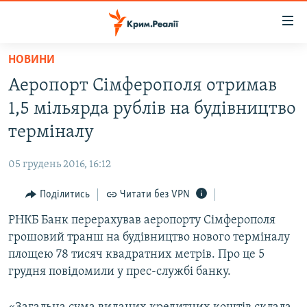
Доступність
посилання
Перейти
НОВИНИ
до
НОВИНИ
Аеропорт Сімферополя отримав
основного
ВОДА.КРИМ
матеріалу
1,5 мільярда рублів на будівництво
ВІДЕО ТА ФОТО
Перейти
терміналу
до
ПОЛІТИКА
основної
05 грудень 2016, 16:12
БЛОГИ
навігації
Перейти
Поділитись
Читати без VPN
ПОГЛЯД
до
РНКБ Банк перерахував аеропорту Сімферополя
ІНТЕРВ'Ю
пошуку
грошовий транш на будівництво нового терміналу
ВСЕ ЗА ДЕНЬ
площею 78 тисяч квадратних метрів. Про це 5
СПЕЦПРОЕКТИ
грудня повідомили у прес-службі банку.
ЯК ОБІЙТИ БЛОКУВАННЯ
ДЕПОРТАЦІЯ