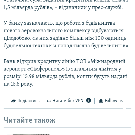
«Загальна сума виданих кредитних коштів склала
ВІДЕОУРОКИ «ELIFBE»
1,5 мільярда рублів», – відзначили у прес-службі.
Русский
СВІДЧЕННЯ ОКУПАЦІЇ
Qırımtatar
У банку зазначають, що роботи з будівництва
УКРАЇНСЬКА ПРОБЛЕМА КРИМУ
нового аеровокзального комплексу відбуваються
ДОЛУЧАЙСЯ!
цілодобово, «в них задіяно більш ніж 100 одиниць
ІНФОГРАФІКА
будівельної техніки й понад тисяча будівельників».
Банк відкрив кредитну лінію ТОВ «Міжнародний
Усі сайти RFE/RL
аеропорт «Сімферополь» із загальним лімітом у
розмірі 13,98 мільярда рублів, кошти будуть надані
на 15,5 року.
Поділитись
Читати без VPN
Follow us
Читайте також