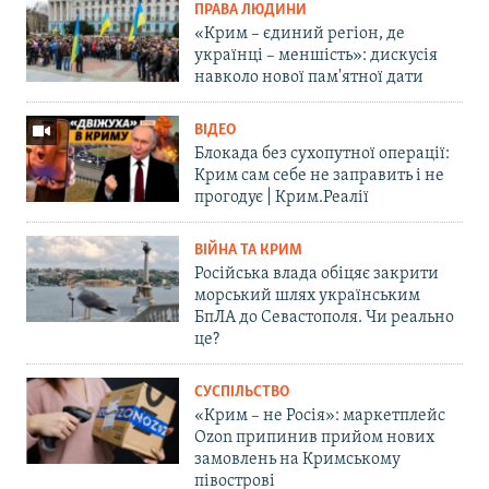
ПРАВА ЛЮДИНИ
«Крим – єдиний регіон, де
українці – меншість»: дискусія
навколо нової пам'ятної дати
ВІДЕО
Блокада без сухопутної операції:
Крим сам себе не заправить і не
прогодує | Крим.Реалії
ВІЙНА ТА КРИМ
Російська влада обіцяє закрити
морський шлях українським
БпЛА до Севастополя. Чи реально
це?
СУСПІЛЬСТВО
«Крим – не Росія»: маркетплейс
Ozon припинив прийом нових
замовлень на Кримському
півострові