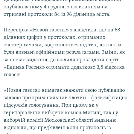
ВІДЕОУРОКИ «ELIFBE»
опублікованому 4 грудня, з посиланням на
Русский
отримані протоколи 84 із 96 дільниць міста.
СВІДЧЕННЯ ОКУПАЦІЇ
Qırımtatar
УКРАЇНСЬКА ПРОБЛЕМА КРИМУ
Перевірка «Новой газеты» засвідчила, що на 68
ділянках цифри у протоколах, отриманих
ДОЛУЧАЙСЯ!
ІНФОГРАФІКА
спостерігачами, відрізняються від тих, які потім
були визнані офіційними результатами. Зміни, як
зазначає видання, дозволили провладній партії
Усі сайти RFE/RL
«Единая Россия» отримати додатково 3,5 відсотка
голосів.
«Новая газета» вимагає вважати свою публікацію
заявою про кримінальний злочин – фальсифікацію
підсумків голосування. При цьому як у
територіальній виборчій комісії Митищ, так і у
виборчій комісії Московської області виданню
відповіли, що пред’явлені копії протоколів із