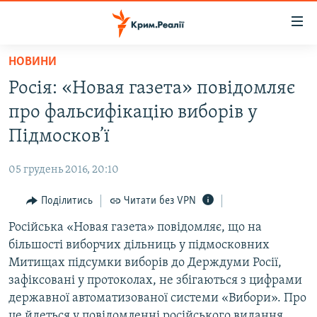
Доступність
посилання
Перейти
НОВИНИ
до
НОВИНИ
Росія: «Новая газета» повідомляє
основного
ВОДА.КРИМ
матеріалу
про фальсифікацію виборів у
ВІДЕО ТА ФОТО
Перейти
Підмосков’ї
до
ПОЛІТИКА
основної
05 грудень 2016, 20:10
БЛОГИ
навігації
Перейти
Поділитись
Читати без VPN
ПОГЛЯД
до
Російська «Новая газета» повідомляє, що на
ІНТЕРВ'Ю
пошуку
більшості виборчих дільниць у підмосковних
ВСЕ ЗА ДЕНЬ
Митищах підсумки виборів до Держдуми Росії,
СПЕЦПРОЕКТИ
зафіксовані у протоколах, не збігаються з цифрами
державної автоматизованої системи «Вибори». Про
ЯК ОБІЙТИ БЛОКУВАННЯ
ДЕПОРТАЦІЯ
це йдеться у повідомленні російського видання,