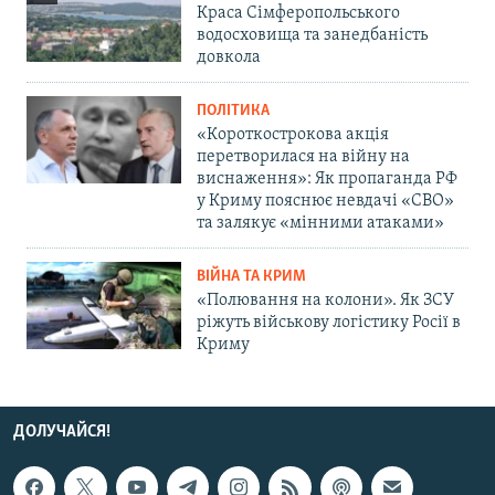
Краса Сімферопольського
водосховища та занедбаність
довкола
ПОЛІТИКА
«Короткострокова акція
перетворилася на війну на
виснаження»: Як пропаганда РФ
у Криму пояснює невдачі «СВО»
та залякує «мінними атаками»
ВІЙНА ТА КРИМ
«Полювання на колони». Як ЗСУ
ріжуть військову логістику Росії в
Криму
ДОЛУЧАЙСЯ!