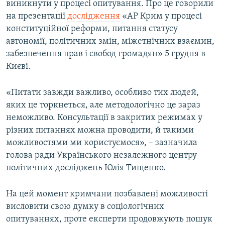
виникнути у процесі опитування. Про це говорили
ВІДЕОУРОКИ «ELIFBE»
на презентації
дослідження
«АР Крим у процесі
Русский
СВІДЧЕННЯ ОКУПАЦІЇ
конституційної реформи, питання статусу
Qırımtatar
автономії, політичних змін, міжетнічних взаємин,
УКРАЇНСЬКА ПРОБЛЕМА КРИМУ
забезпечення прав і свобод громадян» 5 грудня в
ДОЛУЧАЙСЯ!
ІНФОГРАФІКА
Києві.
«Питати завжди важливо, особливо тих людей,
яких це торкнеться, але методологічно це зараз
Усі сайти RFE/RL
неможливо. Консультації в закритих режимах у
різних питаннях можна проводити, й такими
можливостями ми користуємося», – зазначила
голова ради Українського незалежного центру
політичних досліджень Юлія Тищенко.
На цей момент кримчани позбавлені можливості
висловити свою думку в соціологічних
опитуваннях, проте експерти продовжують пошук