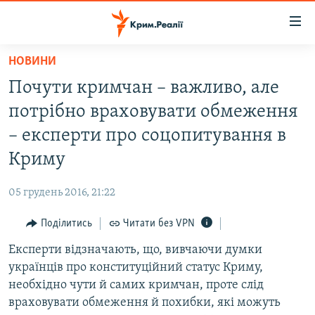
Доступність
посилання
Перейти
НОВИНИ
до
НОВИНИ
Почути кримчан – важливо, але
основного
ВОДА.КРИМ
матеріалу
потрібно враховувати обмеження
ВІДЕО ТА ФОТО
Перейти
– експерти про соцопитування в
до
ПОЛІТИКА
Криму
основної
БЛОГИ
навігації
05 грудень 2016, 21:22
Перейти
ПОГЛЯД
до
Поділитись
Читати без VPN
ІНТЕРВ'Ю
пошуку
Експерти відзначають, що, вивчаючи думки
ВСЕ ЗА ДЕНЬ
українців про конституційний статус Криму,
СПЕЦПРОЕКТИ
необхідно чути й самих кримчан, проте слід
враховувати обмеження й похибки, які можуть
ЯК ОБІЙТИ БЛОКУВАННЯ
ДЕПОРТАЦІЯ