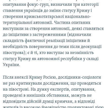
опитування фокус-груп, визначили три категорії
ставлення українців до зміни статусу Криму і
створення кримськотатарської національно-
територіальної автономії. Частина опитаних
виступили за створення автономії, деякі ставляться
до ініціативи з застереженнями (відзначили
складність фактичної реалізації ініціативи й
необхідність повернення до теми після деокупації
півострова); є й ті, хто виступає за незмінність
статусу Криму як автономної республіки у складі
України.
Після анексії Криму Росією, дослідники-соціологи
не раз критикували дослідження, що проводяться
на півострові. На думку експертів, опитування,
проведені в нинішніх обставинах, можуть не
відповідати дійсній думці кримчан, а відповіді
жителів із високою ймовірністю продиктовані дією