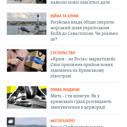
навколо нової пам'ятної дати
ВІЙНА ТА КРИМ
Російська влада обіцяє закрити
морський шлях українським
БпЛА до Севастополя. Чи реально
це?
СУСПІЛЬСТВО
«Крим – не Росія»: маркетплейс
Ozon припинив прийом нових
замовлень на Кримському
півострові
ПРАВА ЛЮДИНИ
Мить – і ти шпигун. Як у
кримських судах розглядають
звинувачення в держзраді
ФОТОГАЛЕРЕЇ