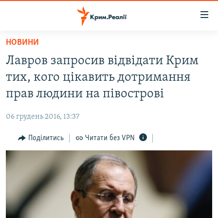
Доступність
посилання
Перейти
НОВИНИ
до
НОВИНИ
Лавров запросив відвідати Крим
основного
ВОДА.КРИМ
матеріалу
тих, кого цікавить дотримання
ВІДЕО ТА ФОТО
Перейти
прав людини на півострові
до
ПОЛІТИКА
основної
06 грудень 2016, 13:37
БЛОГИ
навігації
Перейти
Поділитись
Читати без VPN
ПОГЛЯД
до
ІНТЕРВ'Ю
пошуку
ВСЕ ЗА ДЕНЬ
СПЕЦПРОЕКТИ
ЯК ОБІЙТИ БЛОКУВАННЯ
ДЕПОРТАЦІЯ