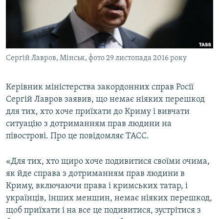
ВІДЕОУРОКИ «ELIFBE»
Русский
СВІДЧЕННЯ ОКУПАЦІЇ
Qırımtatar
УКРАЇНСЬКА ПРОБЛЕМА КРИМУ
Сергій Лавров, Мінськ, фото 29 листопада 2016 року
ДОЛУЧАЙСЯ!
ІНФОГРАФІКА
Керівник міністерства закордонних справ Росії
Сергій Лавров заявив, що немає ніяких перешкод
Усі сайти RFE/RL
для тих, хто хоче приїхати до Криму і вивчати
ситуацію з дотриманням прав людини на
півострові. Про це повідомляє ТАСС.
«Для тих, хто щиро хоче подивитися своїми очима,
як йде справа з дотриманням прав людини в
Криму, включаючи права і кримських татар, і
українців, інших меншин, немає ніяких перешкод,
щоб приїхати і на все це подивитися, зустрітися з