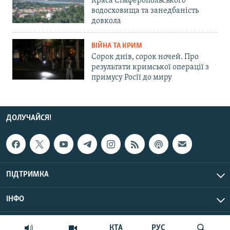
Краса Сімферопольського
водосховища та занедбаність
довкола
ВІЙНА ТА КРИМ
Сорок днів, сорок ночей. Про
результати кримської операції з
примусу Росії до миру
ДОЛУЧАЙСЯ!
ПІДТРИМКА
ІНФО
© Крим.Реалії, 2026 | Усі права застережено.
КТА
РУС