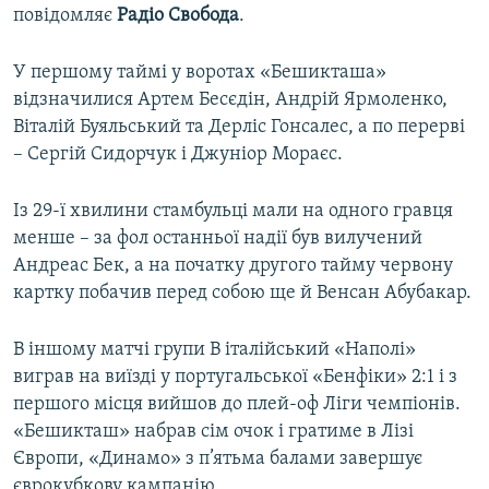
повідомляє
Радіо Свобода
.
ВІДЕОУРОКИ «ELIFBE»
Русский
СВІДЧЕННЯ ОКУПАЦІЇ
У першому таймі у воротах «Бешикташа»
Qırımtatar
відзначилися Артем Бесєдін, Андрій Ярмоленко,
УКРАЇНСЬКА ПРОБЛЕМА КРИМУ
Віталій Буяльський та Дерліс Гонсалес, а по перерві
ДОЛУЧАЙСЯ!
ІНФОГРАФІКА
– Сергій Сидорчук і Джуніор Мораєс.
Із 29-ї хвилини стамбульці мали на одного гравця
менше – за фол останньої надії був вилучений
Усі сайти RFE/RL
Андреас Бек, а на початку другого тайму червону
картку побачив перед собою ще й Венсан Абубакар.
В іншому матчі групи В італійський «Наполі»
виграв на виїзді у португальської «Бенфіки» 2:1 і з
першого місця вийшов до плей-оф Ліги чемпіонів.
«Бешикташ» набрав сім очок і гратиме в Лізі
Європи, «Динамо» з п’ятьма балами завершує
єврокубкову кампанію.