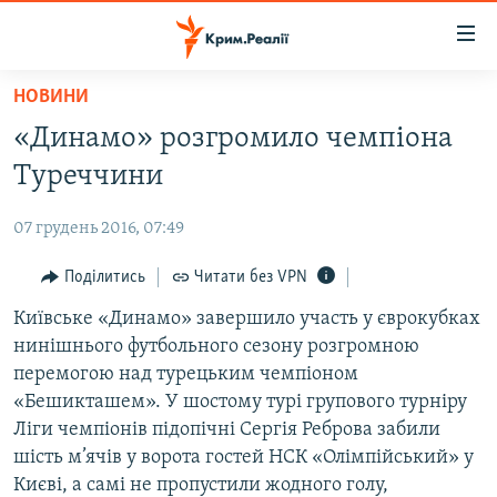
Доступність
посилання
Перейти
НОВИНИ
до
НОВИНИ
«Динамо» розгромило чемпіона
основного
ВОДА.КРИМ
матеріалу
Туреччини
ВІДЕО ТА ФОТО
Перейти
до
07 грудень 2016, 07:49
ПОЛІТИКА
основної
БЛОГИ
Поділитись
Читати без VPN
навігації
Перейти
ПОГЛЯД
Київське «Динамо» завершило участь у єврокубках
до
нинішнього футбольного сезону розгромною
ІНТЕРВ'Ю
пошуку
перемогою над турецьким чемпіоном
ВСЕ ЗА ДЕНЬ
«Бешикташем». У шостому турі групового турніру
Ліги чемпіонів підопічні Сергія Реброва забили
СПЕЦПРОЕКТИ
шість м’ячів у ворота гостей НСК «Олімпійський» у
ЯК ОБІЙТИ БЛОКУВАННЯ
ДЕПОРТАЦІЯ
Києві, а самі не пропустили жодного голу,