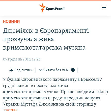
Доступність
посилання
Перейти
НОВИНИ
до
НОВИНИ
Джемілєв: в Європарламенті
основного
ВОДА.КРИМ
матеріалу
прозвучала жива
ВІДЕО ТА ФОТО
Перейти
кримськотатарська музика
до
ПОЛІТИКА
основної
07 грудень 2016, 12:26
БЛОГИ
навігації
Перейти
Поділитись
Читати без VPN
ПОГЛЯД
до
У будівлі Європейського парламенту в Брюсселі 7
ІНТЕРВ'Ю
пошуку
грудня вперше прозвучала жива
ВСЕ ЗА ДЕНЬ
кримськотатарська музика. Про це повідомив лідер
СПЕЦПРОЕКТИ
кримськотатарського народу, народний депутат
України Мустафа Джемілєв на своїй сторінці у
ЯК ОБІЙТИ БЛОКУВАННЯ
ДЕПОРТАЦІЯ
Twitter
.