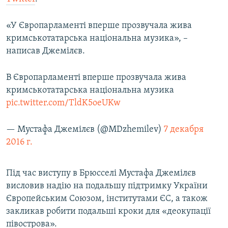
ВІДЕОУРОКИ «ELIFBE»
Русский
«У Європарламенті вперше прозвучала жива
СВІДЧЕННЯ ОКУПАЦІЇ
Qırımtatar
кримськотатарська національна музика», –
УКРАЇНСЬКА ПРОБЛЕМА КРИМУ
написав Джемілєв.
ДОЛУЧАЙСЯ!
ІНФОГРАФІКА
В Європарламенті вперше прозвучала жива
кримськотатарська національна музика
pic.twitter.com/TldK5oeUKw
Усі сайти RFE/RL
— Мустафа Джемілєв (@MDzhemilev)
7 декабря
2016 г.
Під час виступу в Брюсселі Мустафа Джемілєв
висловив надію на подальшу підтримку України
Європейським Союзом, інститутами ЄС, а також
закликав робити подальші кроки для «деокупації
півострова».