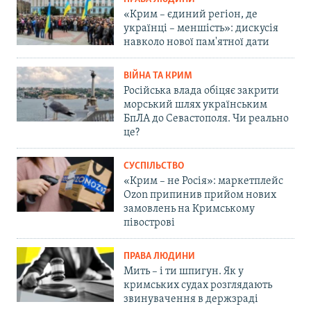
«Крим – єдиний регіон, де
українці – меншість»: дискусія
навколо нової пам'ятної дати
ВІЙНА ТА КРИМ
Російська влада обіцяє закрити
морський шлях українським
БпЛА до Севастополя. Чи реально
це?
СУСПІЛЬСТВО
«Крим – не Росія»: маркетплейс
Ozon припинив прийом нових
замовлень на Кримському
півострові
ПРАВА ЛЮДИНИ
Мить – і ти шпигун. Як у
кримських судах розглядають
звинувачення в держзраді