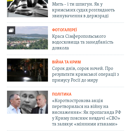
Мить – і ти шпигун. Як у
кримських судах розглядають
звинувачення в держзраді
ФОТОГАЛЕРЕЇ
Краса Сімферопольського
водосховища та занедбаність
довкола
ВІЙНА ТА КРИМ
Сорок днів, сорок ночей. Про
результати кримської операції з
примусу Росії до миру
ПОЛІТИКА
«Короткострокова акція
перетворилася на війну на
виснаження»: Як пропаганда РФ
у Криму пояснює невдачі «СВО»
та залякує «мінними атаками»