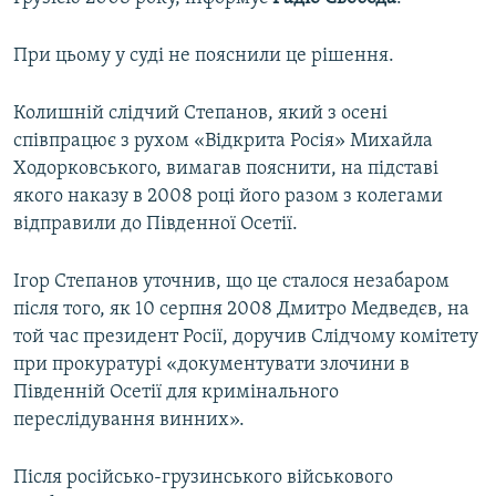
ВІДЕОУРОКИ «ELIFBE»
Русский
При цьому у суді не пояснили це рішення.
СВІДЧЕННЯ ОКУПАЦІЇ
Qırımtatar
УКРАЇНСЬКА ПРОБЛЕМА КРИМУ
Колишній слідчий Степанов, який з осені
ДОЛУЧАЙСЯ!
співпрацює з рухом «Відкрита Росія» Михайла
ІНФОГРАФІКА
Ходорковського, вимагав пояснити, на підставі
якого наказу в 2008 році його разом з колегами
відправили до Південної Осетії.
Усі сайти RFE/RL
Ігор Степанов уточнив, що це сталося незабаром
після того, як 10 серпня 2008 Дмитро Медведєв, на
той час президент Росії, доручив Слідчому комітету
при прокуратурі «документувати злочини в
Південній Осетії для кримінального
переслідування винних».
Після російсько-грузинського військового