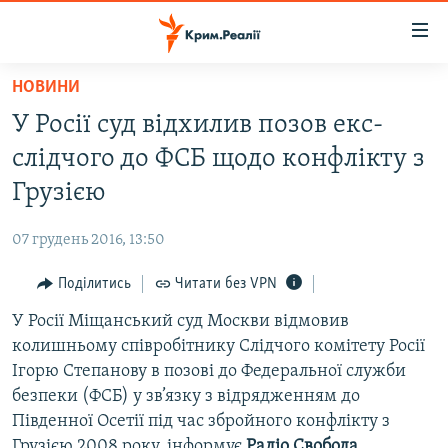
Доступність
посилання
Перейти
НОВИНИ
до
НОВИНИ
У Росії суд відхилив позов екс-
основного
ВОДА.КРИМ
матеріалу
слідчого до ФСБ щодо конфлікту з
ВІДЕО ТА ФОТО
Перейти
Грузією
до
ПОЛІТИКА
основної
07 грудень 2016, 13:50
БЛОГИ
навігації
Перейти
Поділитись
Читати без VPN
ПОГЛЯД
до
У Росії Міщанський суд Москви відмовив
ІНТЕРВ'Ю
пошуку
колишньому співробітнику Слідчого комітету Росії
ВСЕ ЗА ДЕНЬ
Ігорю Степанову в позові до Федеральної служби
СПЕЦПРОЕКТИ
безпеки (ФСБ) у зв’язку з відрядженням до
Південної Осетії під час збройного конфлікту з
ЯК ОБІЙТИ БЛОКУВАННЯ
ДЕПОРТАЦІЯ
Грузією 2008 року, інформує
Радіо Свобода
.