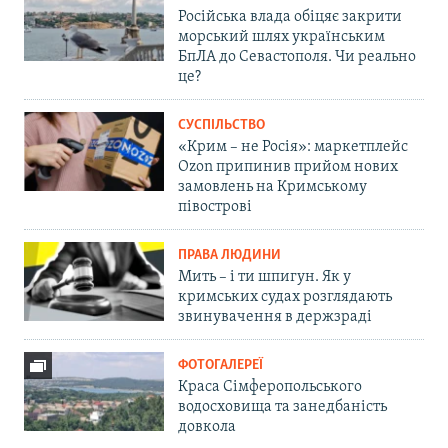
Російська влада обіцяє закрити
морський шлях українським
БпЛА до Севастополя. Чи реально
це?
СУСПІЛЬСТВО
«Крим – не Росія»: маркетплейс
Ozon припинив прийом нових
замовлень на Кримському
півострові
ПРАВА ЛЮДИНИ
Мить – і ти шпигун. Як у
кримських судах розглядають
звинувачення в держзраді
ФОТОГАЛЕРЕЇ
Краса Сімферопольського
водосховища та занедбаність
довкола