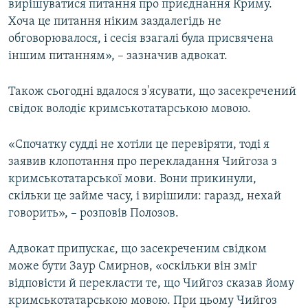
вирішуватися питання про приєднання Криму.
Хоча це питання ніким заздалегідь не
обговорювалося, і сесія взагалі була присвячена
іншим питанням», – зазначив адвокат.
Також сьогодні вдалося з'ясувати, що засекречений
свідок володіє кримськотатарською мовою.
«Спочатку судді не хотіли це перевіряти, тоді я
заявив клопотання про перекладання Чийгоза з
кримськотатарської мови. Вони прикинули,
скільки це займе часу, і вирішили: гаразд, нехай
говорить», – розповів Полозов.
Адвокат припускає, що засекреченим свідком
може бути Заур Смирнов, «оскільки він зміг
відповісти й перекласти те, що Чийгоз сказав йому
кримськотатарською мовою. При цьому Чийгоз