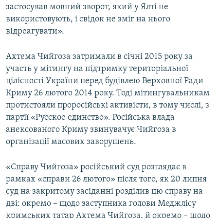
застосував мовний зворот, який у Ялті не
використовують, і свідок не зміг на нього
відреагувати».
Ахтема Чийгоза затримали в січні 2015 року за
участь у мітингу на підтримку територіальної
цілісності України перед будівлею Верховної Ради
Криму 26 лютого 2014 року. Тоді мітингувальникам
протистояли проросійські активісти, в тому числі, з
партії «Русское единство». Російська влада
анексованого Криму звинувачує Чийгоза в
організації масових заворушень.
«Справу Чийгоза» російський суд розглядає в
рамках «справи 26 лютого» після того, як 20 липня
суд на закритому засіданні розділив цю справу на
дві: окремо – щодо заступника голови Меджлісу
кримських татар Ахтема Чийгоза, й окремо – щодо