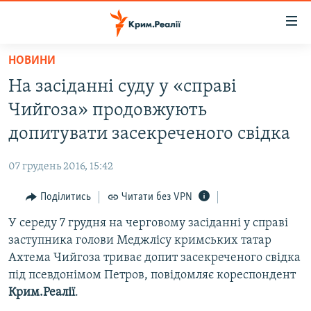
Доступність
посилання
Перейти
НОВИНИ
до
НОВИНИ
На засіданні суду у «справі
основного
ВОДА.КРИМ
матеріалу
Чийгоза» продовжують
ВІДЕО ТА ФОТО
Перейти
допитувати засекреченого свідка
до
ПОЛІТИКА
основної
07 грудень 2016, 15:42
БЛОГИ
навігації
Перейти
Поділитись
Читати без VPN
ПОГЛЯД
до
У середу 7 грудня на черговому засіданні у справі
ІНТЕРВ'Ю
пошуку
заступника голови Меджлісу кримських татар
ВСЕ ЗА ДЕНЬ
Ахтема Чийгоза триває допит засекреченого свідка
СПЕЦПРОЕКТИ
під псевдонімом Петров, повідомляє кореспондент
Крим.Реалії
.
ЯК ОБІЙТИ БЛОКУВАННЯ
ДЕПОРТАЦІЯ