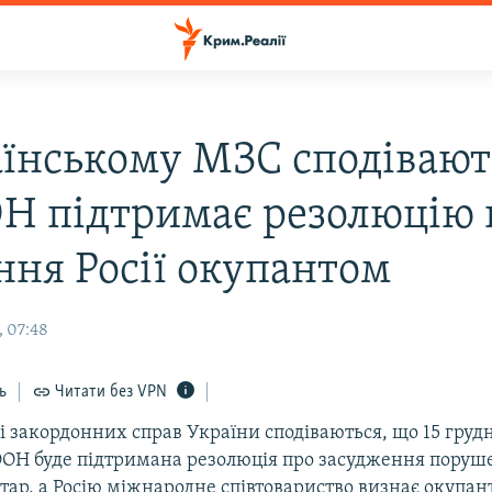
аїнському МЗС сподівают
Н підтримає резолюцію 
ння Росії окупантом
, 07:48
ь
Читати без VPN
і закордонних справ України сподіваються, що 15 груд
ООН буде підтримана резолюція про засудження поруш
ар, а Росію міжнародне співтовариство визнає окупан