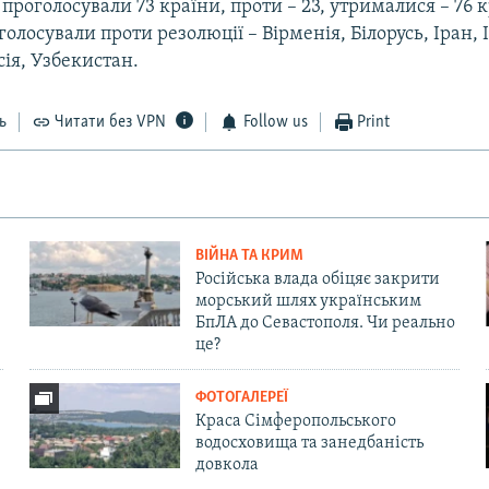
проголосували 73 країни, проти – 23, утрималися – 76 к
голосували проти резолюції – Вірменія, Білорусь, Іран, 
сія, Узбекистан.
ь
Читати без VPN
Follow us
Print
ВІЙНА ТА КРИМ
Російська влада обіцяє закрити
морський шлях українським
БпЛА до Севастополя. Чи реально
це?
ФОТОГАЛЕРЕЇ
Краса Сімферопольського
водосховища та занедбаність
довкола