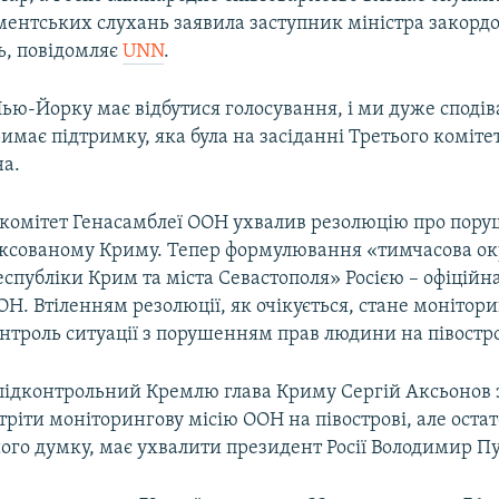
аментських слухань заявила заступник міністра закорд
ь, повідомляє
UNN
.
Нью-Йорку має відбутися голосування, і ми дуже споді
имає підтримку, яка була на засіданні Третього коміте
на.
, комітет Генасамблеї ООН ухвалив резолюцію про пор
ксованому Криму. Тепер формулювання «тимчасова ок
спубліки Крим та міста Севастополя» Росією – офіційна
Н. Втіленням резолюції, як очікується, стане монітори
онтроль ситуації з порушенням прав людини на півостро
 підконтрольний Кремлю глава Криму Сергій Аксьонов 
стріти моніторингову місію ООН на півострові, але оста
ого думку, має ухвалити президент Росії Володимир Пу