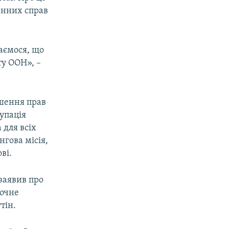
онних справ
ваємося, що
ту ООН», –
ушення прав
упація
 для всіх
нгова місія,
ві.
заявив про
точне
тін.