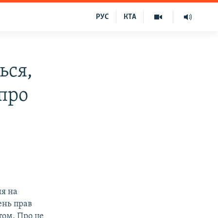
РУС
КТА
ься,
про
ня на
ень прав
том. Про це