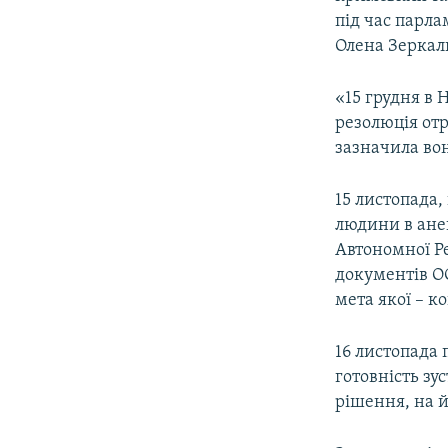
ВІДЕОУРОКИ «ELIFBE»
під час парл
СВІДЧЕННЯ ОКУПАЦІЇ
Олена Зеркал
УКРАЇНСЬКА ПРОБЛЕМА КРИМУ
«15 грудня в 
ІНФОГРАФІКА
резолюція отр
зазначила во
15 листопада
людини в ане
Автономної Ре
документів ОО
мета якої – к
16 листопада
готовність зу
рішення, на й