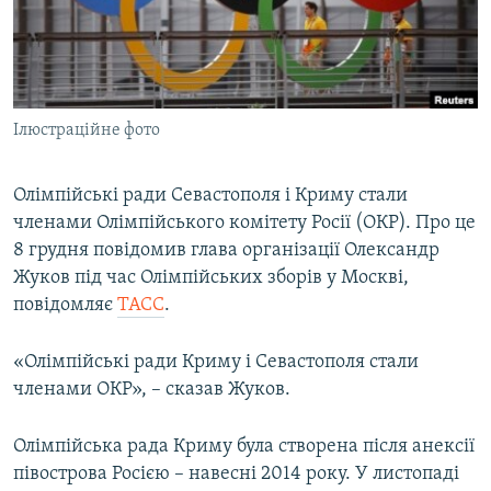
ВІДЕОУРОКИ «ELIFBE»
Русский
СВІДЧЕННЯ ОКУПАЦІЇ
Qırımtatar
УКРАЇНСЬКА ПРОБЛЕМА КРИМУ
Ілюстраційне фото
ДОЛУЧАЙСЯ!
ІНФОГРАФІКА
Олімпійські ради Севастополя і Криму стали
членами Олімпійського комітету Росії (ОКР). Про це
Усі сайти RFE/RL
8 грудня повідомив глава організації Олександр
Жуков під час Олімпійських зборів у Москві,
повідомляє
ТАСС
.
«Олімпійські ради Криму і Севастополя стали
членами ОКР», – сказав Жуков.
Олімпійська рада Криму була створена після анексії
півострова Росією – навесні 2014 року. У листопаді