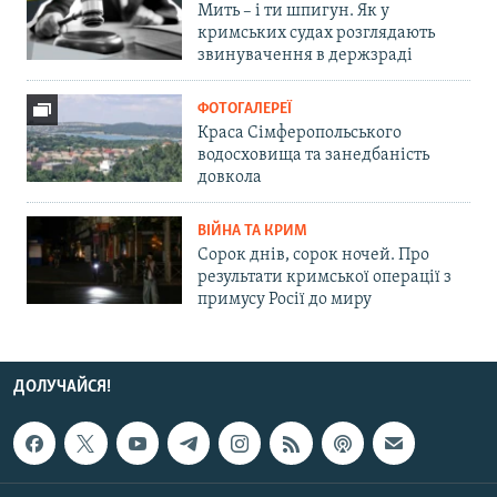
Мить – і ти шпигун. Як у
кримських судах розглядають
звинувачення в держзраді
ФОТОГАЛЕРЕЇ
Краса Сімферопольського
водосховища та занедбаність
довкола
ВІЙНА ТА КРИМ
Сорок днів, сорок ночей. Про
результати кримської операції з
примусу Росії до миру
ДОЛУЧАЙСЯ!