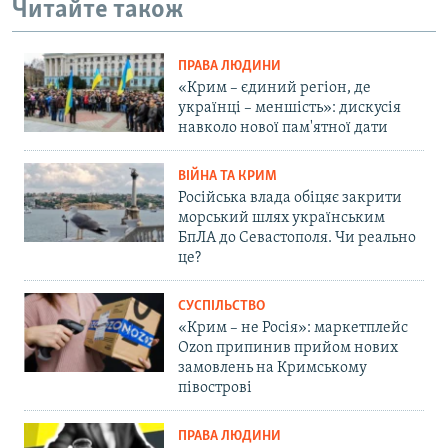
Читайте також
ПРАВА ЛЮДИНИ
«Крим – єдиний регіон, де
українці – меншість»: дискусія
навколо нової пам'ятної дати
ВІЙНА ТА КРИМ
Російська влада обіцяє закрити
морський шлях українським
БпЛА до Севастополя. Чи реально
це?
СУСПІЛЬСТВО
«Крим – не Росія»: маркетплейс
Ozon припинив прийом нових
замовлень на Кримському
півострові
ПРАВА ЛЮДИНИ