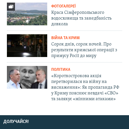
ФОТОГАЛЕРЕЇ
Краса Сімферопольського
водосховища та занедбаність
довкола
ВІЙНА ТА КРИМ
Сорок днів, сорок ночей. Про
результати кримської операції з
примусу Росії до миру
ПОЛІТИКА
«Короткострокова акція
перетворилася на війну на
виснаження»: Як пропаганда РФ
у Криму пояснює невдачі «СВО»
та залякує «мінними атаками»
ДОЛУЧАЙСЯ!