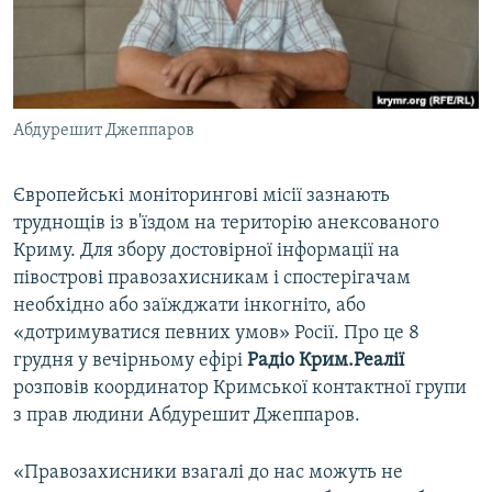
ВІДЕОУРОКИ «ELIFBE»
Русский
СВІДЧЕННЯ ОКУПАЦІЇ
Qırımtatar
УКРАЇНСЬКА ПРОБЛЕМА КРИМУ
Абдурешит Джеппаров
ДОЛУЧАЙСЯ!
ІНФОГРАФІКА
Європейські моніторингові місії зазнають
труднощів із в'їздом на територію анексованого
Усі сайти RFE/RL
Криму. Для збору достовірної інформації на
півострові правозахисникам і спостерігачам
необхідно або заїжджати інкогніто, або
«дотримуватися певних умов» Росії. Про це 8
грудня у вечірньому ефірі
Радіо Крим.Реалії
розповів координатор Кримської контактної групи
з прав людини Абдурешит Джеппаров.
«Правозахисники взагалі до нас можуть не