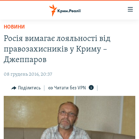
Доступність
посилання
Перейти
НОВИНИ
до
НОВИНИ
Росія вимагає лояльності від
основного
ВОДА.КРИМ
матеріалу
правозахисників у Криму –
ВІДЕО ТА ФОТО
Перейти
Джеппаров
до
ПОЛІТИКА
основної
08 грудень 2016, 20:37
БЛОГИ
навігації
Перейти
Поділитись
Читати без VPN
ПОГЛЯД
до
ІНТЕРВ'Ю
пошуку
ВСЕ ЗА ДЕНЬ
СПЕЦПРОЕКТИ
ЯК ОБІЙТИ БЛОКУВАННЯ
ДЕПОРТАЦІЯ