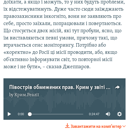
доїхати, а якщо і можуть, то у них будуть проблеми,
їх відстежуватимуть. Дуже часто сюди заїжджають
правозахисники інкогніто, вони не заявляють про
себе, просто заїхали, попрацювали і повертаються.
Що стосується двох місій, які тут пробули, ясно, що
їм виставляються певні умови, причому такі, що
втрачається сенс моніторингу. Потрібно або
«коректно» до Росії ці місії проводити, або, якщо
об'єктивно інформувати світ, то повторної місії
може і не бути», – сказав Джеппаров.
Півострів обмежених прав. Крим у звіті ООН
by
Крим.Реалії
No media source currently available
0:00
0:24:47
Завантажити на комп'ютер