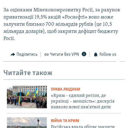
За оцінками Мінекономрозвитку Росії, за рахунок
приватизації 19,5% акцій «Роснєфті» воно може
залучити близько 700 мільярдів рублів (це 10,5
мільярда доларів), щоб закрити дефіцит бюджету
Росії.
Поділитись
Читати без VPN
Follow us
Читайте також
ПРАВА ЛЮДИНИ
«Крим – єдиний регіон, де
українці – меншість»: дискусія
навколо нової пам'ятної дати
ВІЙНА ТА КРИМ
Російська влада обіцяє закрити