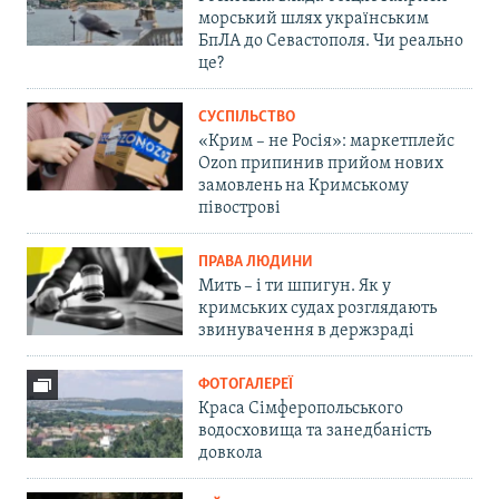
морський шлях українським
БпЛА до Севастополя. Чи реально
це?
СУСПІЛЬСТВО
«Крим – не Росія»: маркетплейс
Ozon припинив прийом нових
замовлень на Кримському
півострові
ПРАВА ЛЮДИНИ
Мить – і ти шпигун. Як у
кримських судах розглядають
звинувачення в держзраді
ФОТОГАЛЕРЕЇ
Краса Сімферопольського
водосховища та занедбаність
довкола