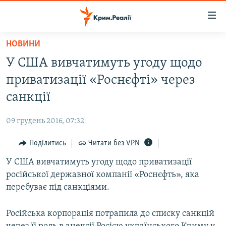
Доступність
посилання
Перейти
НОВИНИ
до
НОВИНИ
У США вивчатимуть угоду щодо
основного
ВОДА.КРИМ
матеріалу
приватизації «Роснєфті» через
ВІДЕО ТА ФОТО
Перейти
санкції
до
ПОЛІТИКА
основної
09 грудень 2016, 07:32
БЛОГИ
навігації
Перейти
Поділитись
Читати без VPN
ПОГЛЯД
до
У США вивчатимуть угоду щодо приватизації
ІНТЕРВ'Ю
пошуку
російської державної компанії «Роснєфть», яка
ВСЕ ЗА ДЕНЬ
перебуває під санкціями.
СПЕЦПРОЕКТИ
Російська корпорація потрапила до списку санкцій
ЯК ОБІЙТИ БЛОКУВАННЯ
ДЕПОРТАЦІЯ