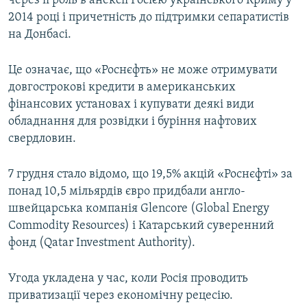
через її роль в анексії Росією українського Криму у
ВІДЕОУРОКИ «ELIFBE»
2014 році і причетність до підтримки сепаратистів
Русский
на Донбасі.
СВІДЧЕННЯ ОКУПАЦІЇ
Qırımtatar
УКРАЇНСЬКА ПРОБЛЕМА КРИМУ
Це означає, що «Роснєфть» не може отримувати
ДОЛУЧАЙСЯ!
довгострокові кредити в американських
ІНФОГРАФІКА
фінансових установах і купувати деякі види
обладнання для розвідки і буріння нафтових
свердловин.
Усі сайти RFE/RL
7 грудня стало відомо, що 19,5% акцій «Роснєфті» за
понад 10,5 мільярдів євро придбали англо-
швейцарська компанія Glencorе (Global Energy
Commodity Resources) і Катарський суверенний
фонд (Qatar Investment Authority).
Угода укладена у час, коли Росія проводить
приватизації через економічну рецесію.