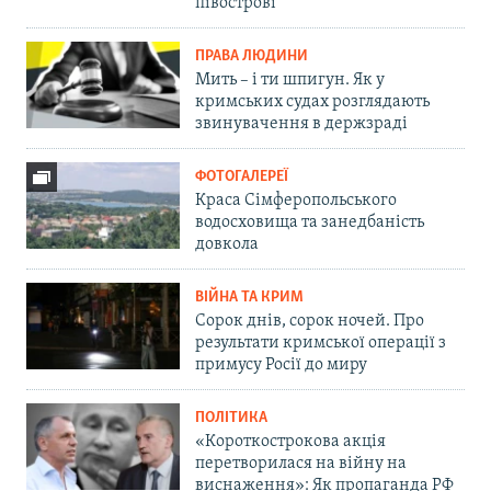
півострові
ПРАВА ЛЮДИНИ
Мить – і ти шпигун. Як у
кримських судах розглядають
звинувачення в держзраді
ФОТОГАЛЕРЕЇ
Краса Сімферопольського
водосховища та занедбаність
довкола
ВІЙНА ТА КРИМ
Сорок днів, сорок ночей. Про
результати кримської операції з
примусу Росії до миру
ПОЛІТИКА
«Короткострокова акція
перетворилася на війну на
виснаження»: Як пропаганда РФ