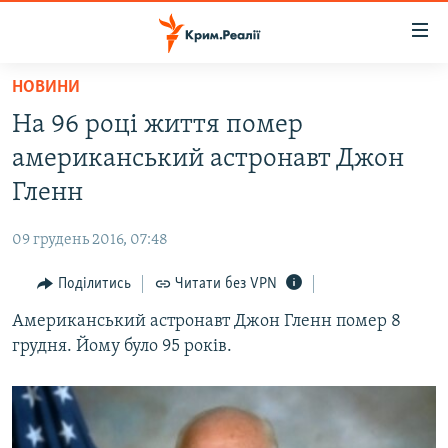
Доступність
посилання
Перейти
НОВИНИ
до
НОВИНИ
На 96 році життя помер
основного
ВОДА.КРИМ
матеріалу
американський астронавт Джон
ВІДЕО ТА ФОТО
Перейти
Гленн
до
ПОЛІТИКА
основної
09 грудень 2016, 07:48
БЛОГИ
навігації
Перейти
Поділитись
Читати без VPN
ПОГЛЯД
до
Американський астронавт Джон Гленн помер 8
ІНТЕРВ'Ю
пошуку
грудня. Йому було 95 років.
ВСЕ ЗА ДЕНЬ
СПЕЦПРОЕКТИ
ЯК ОБІЙТИ БЛОКУВАННЯ
ДЕПОРТАЦІЯ