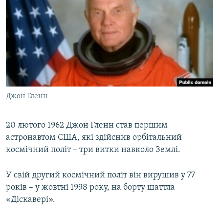
ВІДЕОУРОКИ «ELIFBE»
Русский
СВІДЧЕННЯ ОКУПАЦІЇ
Qırımtatar
УКРАЇНСЬКА ПРОБЛЕМА КРИМУ
ДОЛУЧАЙСЯ!
ІНФОГРАФІКА
Джон Гленн
Усі сайти RFE/RL
20 лютого 1962 Джон Гленн став першим
астронавтом США, які здійснив орбітальний
космічний політ – три витки навколо Землі.
У свій другий космічний політ він вирушив у 77
років – у жовтні 1998 року, на борту шаттла
«Діскавері».