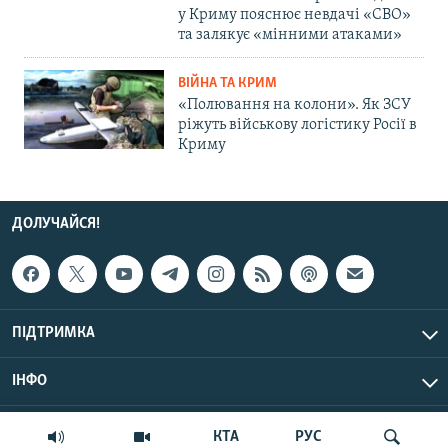
у Криму пояснює невдачі «СВО»
та залякує «мінними атаками»
ВІЙНА ТА КРИМ
«Полювання на колони». Як ЗСУ
ріжуть військову логістику Росії в
Криму
ДОЛУЧАЙСЯ!
ПІДТРИМКА
ІНФО
© Крим.Реалії, 2026 | Усі права застережено.
КТА
РУС