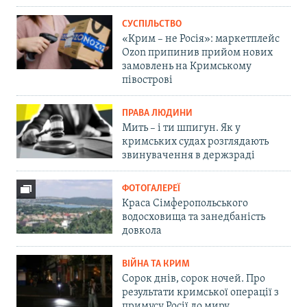
СУСПІЛЬСТВО
«Крим – не Росія»: маркетплейс
Ozon припинив прийом нових
замовлень на Кримському
півострові
ПРАВА ЛЮДИНИ
Мить – і ти шпигун. Як у
кримських судах розглядають
звинувачення в держзраді
ФОТОГАЛЕРЕЇ
Краса Сімферопольського
водосховища та занедбаність
довкола
ВІЙНА ТА КРИМ
Сорок днів, сорок ночей. Про
результати кримської операції з
примусу Росії до миру