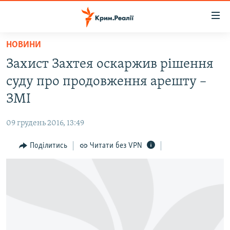
Доступність
посилання
Перейти
НОВИНИ
до
НОВИНИ
Захист Захтея оскаржив рішення
основного
ВОДА.КРИМ
матеріалу
суду про продовження арешту –
ВІДЕО ТА ФОТО
Перейти
ЗМІ
до
ПОЛІТИКА
основної
09 грудень 2016, 13:49
БЛОГИ
навігації
Перейти
Поділитись
Читати без VPN
ПОГЛЯД
до
ІНТЕРВ'Ю
пошуку
ВСЕ ЗА ДЕНЬ
СПЕЦПРОЕКТИ
ЯК ОБІЙТИ БЛОКУВАННЯ
ДЕПОРТАЦІЯ