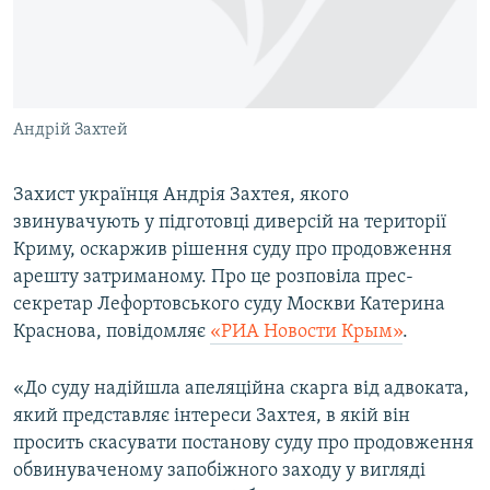
ВІДЕОУРОКИ «ELIFBE»
Русский
СВІДЧЕННЯ ОКУПАЦІЇ
Qırımtatar
УКРАЇНСЬКА ПРОБЛЕМА КРИМУ
Андрій Захтей
ДОЛУЧАЙСЯ!
ІНФОГРАФІКА
Захист українця Андрія Захтея, якого
звинувачують у підготовці диверсій на території
Усі сайти RFE/RL
Криму, оскаржив рішення суду про продовження
арешту затриманому. Про це розповіла прес-
секретар Лефортовського суду Москви Катерина
Краснова, повідомляє
«РИА Новости Крым»
.
«До суду надійшла апеляційна скарга від адвоката,
який представляє інтереси Захтея, в якій він
просить скасувати постанову суду про продовження
обвинуваченому запобіжного заходу у вигляді