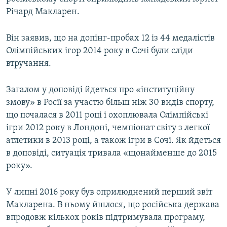
ВІДЕОУРОКИ «ELIFBE»
Річард Макларен.
Русский
СВІДЧЕННЯ ОКУПАЦІЇ
Qırımtatar
Він заявив, що на допінг-пробах 12 із 44 медалістів
УКРАЇНСЬКА ПРОБЛЕМА КРИМУ
Олімпійських ігор 2014 року в Сочі були сліди
втручання.
ДОЛУЧАЙСЯ!
ІНФОГРАФІКА
Загалом у доповіді йдеться про «інституційну
змову» в Росії за участю більш ніж 30 видів спорту,
Усі сайти RFE/RL
що почалася в 2011 році і охоплювала Олімпійські
ігри 2012 року в Лондоні, чемпіонат світу з легкої
атлетики в 2013 році, а також ігри в Сочі. Як йдеться
в доповіді, ситуація тривала «щонайменше до 2015
року».
У липні 2016 року був оприлюднений перший звіт
Макларена. В ньому йшлося, що російська держава
впродовж кількох років підтримувала програму,