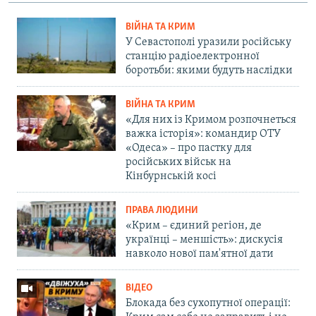
ВІЙНА ТА КРИМ
У Севастополі уразили російську
станцію радіоелектронної
боротьби: якими будуть наслідки
ВІЙНА ТА КРИМ
«Для них із Кримом розпочнеться
важка історія»: командир ОТУ
«Одеса» – про пастку для
російських військ на
Кінбурнській косі
ПРАВА ЛЮДИНИ
«Крим – єдиний регіон, де
українці – меншість»: дискусія
навколо нової пам'ятної дати
ВІДЕО
Блокада без сухопутної операції: