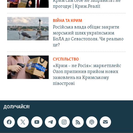
Крим сам себе не заправить і не
прогодує | Крим.Реалії
ВІЙНА ТА КРИМ
Російська влада обіцяє закрити
морський шлях українським
БпЛА до Севастополя. Чи реально
це?
СУСПІЛЬСТВО
«Крим – не Росія»: маркетплейс
Ozon припинив прийом нових
замовлень на Кримському
півострові
ДОЛУЧАЙСЯ!