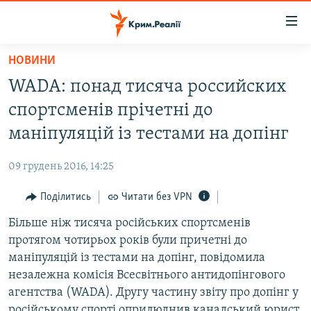
Доступність
посилання
Перейти
НОВИНИ
до
НОВИНИ
WADA: понад тисяча российских
основного
ВОДА.КРИМ
матеріалу
спортсменів прічетні до
ВІДЕО ТА ФОТО
Перейти
маніпуляцій із тестами на допінг
до
ПОЛІТИКА
основної
09 грудень 2016, 14:25
БЛОГИ
навігації
Перейти
Поділитись
Читати без VPN
ПОГЛЯД
до
Більше ніж тисяча російських спортсменів
ІНТЕРВ'Ю
пошуку
протягом чотирьох років були причетні до
ВСЕ ЗА ДЕНЬ
маніпуляцій із тестами на допінг, повідомила
СПЕЦПРОЕКТИ
незалежна комісія Всесвітнього антидопінгового
агентства (WADA). Другу частину звіту про допінг у
ЯК ОБІЙТИ БЛОКУВАННЯ
ДЕПОРТАЦІЯ
російському спорті оприлюднив канадський юрист