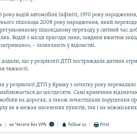
6 року водій автомобіля Інфініті, 1970 року народження,
тнього пішохода 2008 року народження, який переход
регульованому пішохідному переходу у світлий час доб
лих. Водій з місця пригоди зник, завдяки вжитим зах
 затримано», – зазначають у відомстві.
і додали, що у результаті ДТП постраждала дитина отр
ня тяжкості.
х у результаті ДТП у Криму з початку року перевалило з
і наближається до шістдесяти. Самі кримчани відзнача
омобілів на дорогах, а також почастішали порушення п
ху як в межах населених пунктів, так і на міжміських
ь
Читати без VPN
Follow us
Print