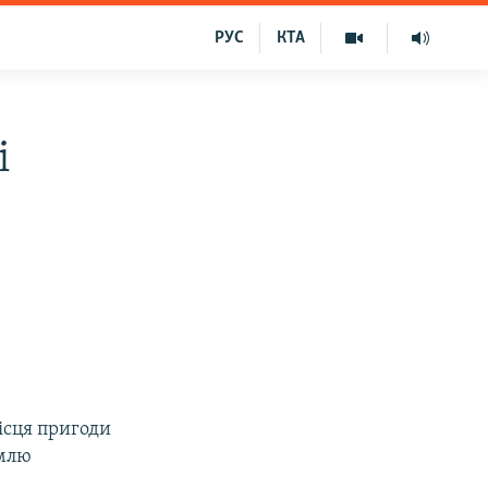
РУС
КТА
і
місця пригоди
емлю