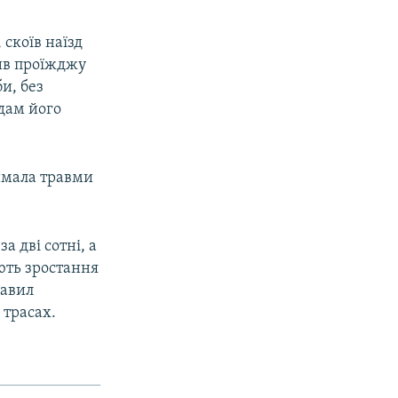
 скоїв наїзд
ив проїжджу
и, без
одам його
имала травми
а дві сотні, а
ють зростання
равил
 трасах.