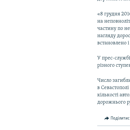
ВІДЕОУРОКИ «ELIFBE»
СВІДЧЕННЯ ОКУПАЦІЇ
«8 грудня 201
на неповнолі
УКРАЇНСЬКА ПРОБЛЕМА КРИМУ
частину по не
ІНФОГРАФІКА
нагляду дорос
встановлено і
У прес-служб
різного ступе
Число загибли
в Севастопол
кількості авт
дорожнього ру
Поділитис