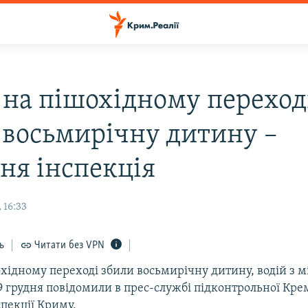
і на пішохідному переход
 восьмирічну дитину –
ня інспекція
 16:33
ь
Читати без VPN
охідному переході збили восьмирічну дитину, водій з 
9 грудня повідомили в прес-службі підконтрольної Кр
пекції Криму.