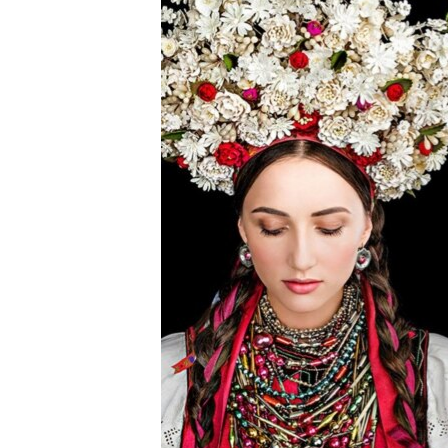
ВІДЕОУРОКИ «ELIFBE»
СВІДЧЕННЯ ОКУПАЦІЇ
УКРАЇНСЬКА ПРОБЛЕМА КРИМУ
ІНФОГРАФІКА