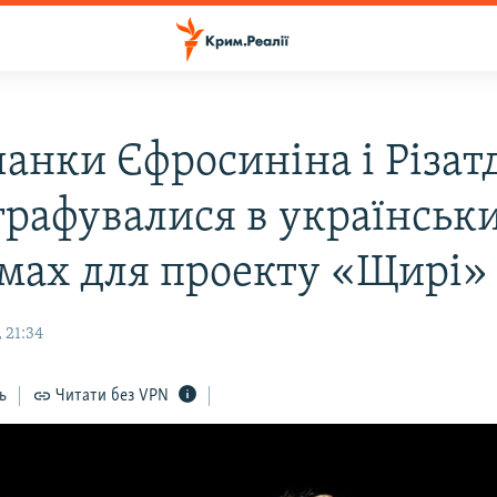
анки Єфросиніна і Різат
графувалися в українськ
мах для проекту «Щирі»
 21:34
ь
Читати без VPN