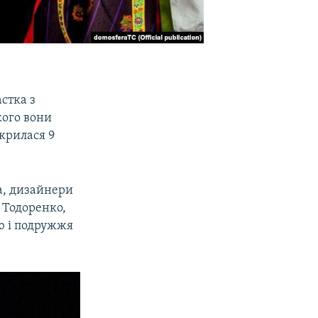
стка з
кого вони
крилася 9
ка, дизайнери
а Тодоренко,
ю і подружжя