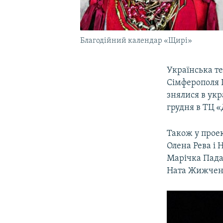
Благодійний календар «Щирі»
Українська те
Сімферополя Г
знялися в ук
грудня в ТЦ «
Також у проек
Олена Рева і 
Марічка Пада
Ната Жижченк