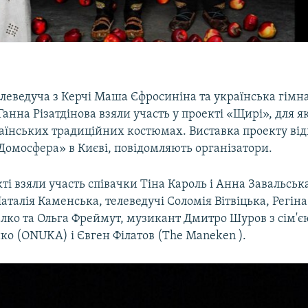
леведуча з Керчі Маша Єфросиніна та українська гімна
анна Різатдінова взяли участь у проекті «Щирі», для я
раїнських традиційних костюмах. Виставка проекту від
Домосфера» в Києві, повідомляють організатори.
ті взяли участь співачки Тіна Кароль і Анна Завальсь
Наталія Каменська, телеведучі Соломія Вітвіцька, Регін
лко та Ольга Фреймут, музикант Дмитро Шуров з сім'є
о (ONUKA) і Євген Філатов (The Maneken ).