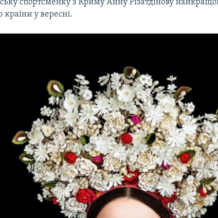
нську спортсменку з Криму Анну Різатдінову найкращ
 країни у вересні.