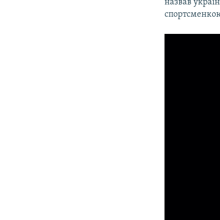
назвав украї
спортсменкою