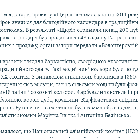
ться, історія проекту «Щирі» почалася в кінці 2014 року
ірок знялися для благодійного календаря в традиційн
костюмах. В результаті «Щирі» отримали понад 200 пуб
ираж календаря був проданий за 48 годин у 12 країн світ
аних з продажу, організатори передали «Волонтерській 
 вразити глядача барвистістю, своєрідною екзотичніс
традиційного одягу. Такі модні нині кольори були популя
 XX століття. З винаходом анілінових барвників в 1850
ирення як в міській, так і в сільській моді набули фіо
ній та інші соковиті кольори. Фарбували текстиль і 
бузиною, корою дуба, крушини. Від фіолетових спідниц
рочок Буковини – саме такою була гамма образів для ц
тилісти зйомки Марічка Квітка і Антоніна Белінська.
омлялося, що Національний олімпійський комітет (НОК