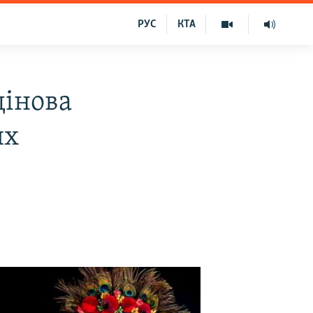
РУС
КТА
дінова
их