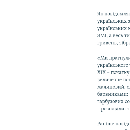
Як повідомляє
українських з
українських 
ЗМІ, а весь т
гривень, зібр
«Ми прагнули
українського 
XIX – початку
величезне пош
малиновий, си
барвниками: 
гарбузових со
– розповіли с
Раніше повід