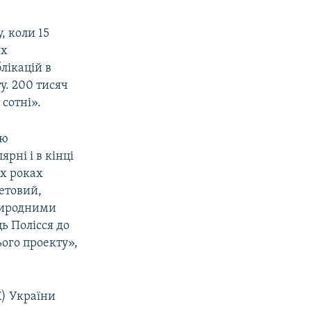
, коли 15
их
лікацій в
у. 200 тисяч
сотні».
тю
рні і в кінці
-х роках
летовий,
природними
ь Полісся до
ього проекту»,
) України