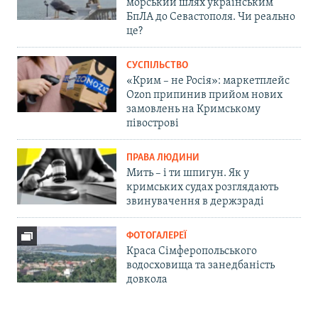
морський шлях українським
БпЛА до Севастополя. Чи реально
це?
СУСПІЛЬСТВО
«Крим – не Росія»: маркетплейс
Ozon припинив прийом нових
замовлень на Кримському
півострові
ПРАВА ЛЮДИНИ
Мить – і ти шпигун. Як у
кримських судах розглядають
звинувачення в держзраді
ФОТОГАЛЕРЕЇ
Краса Сімферопольського
водосховища та занедбаність
довкола