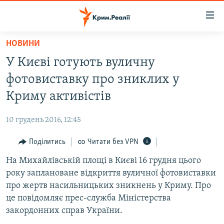
Доступність
посилання
Перейти
НОВИНИ
до
НОВИНИ
У Києві готують вуличну
основного
ВОДА.КРИМ
матеріалу
фотовиставку про зниклих у
ВІДЕО ТА ФОТО
Перейти
Криму активістів
до
ПОЛІТИКА
основної
10 грудень 2016, 12:45
БЛОГИ
навігації
Перейти
Поділитись
Читати без VPN
ПОГЛЯД
до
На Михайлівській площі в Києві 16 грудня цього
ІНТЕРВ'Ю
пошуку
року заплановане відкриття вуличної фотовиставки
ВСЕ ЗА ДЕНЬ
про жертв насильницьких зникнень у Криму. Про
СПЕЦПРОЕКТИ
це повідомляє прес-служба Міністерства
закордонних справ України.
ЯК ОБІЙТИ БЛОКУВАННЯ
ДЕПОРТАЦІЯ