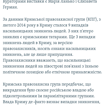
Кураторами виставки є Марія Ланько і Єлизавета
Герман.
За даними Кримської правозахисної групи (КПГ), з
лютого 2014 року в Криму сталося 9 випадків
насильницьких зникнень людей. З них п'ятеро
зниклих є кримськими татарами. Ще 3 випадки
зникнень людей в Криму, за версією
правозахисників, носять ознаки насильницьких
зникнень, але це лише припущення.
Правозахисники вважають, що насильницькі
зникнення людей на півострові пов'язані з їхньою
політичною позицією або етнічною приналежністю.
Кримська правозахисна група передбачає, що
викрадення було скоєне російською владою або
підконтрольними їм парамілітарними групами.
Влада Криму де-факто визнає випадки зникнення,