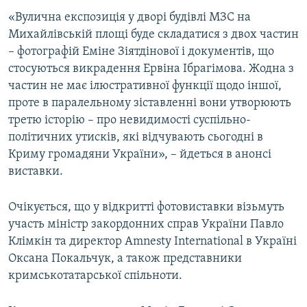
ВІДЕОУРОКИ «ELIFBE»
«Вулична експозиція у дворі будівлі МЗС на
Русский
Михайлівській площі буде складатися з двох частин
СВІДЧЕННЯ ОКУПАЦІЇ
Qırımtatar
– фотографій Еміне Зіятдінової і документів, що
УКРАЇНСЬКА ПРОБЛЕМА КРИМУ
стосуються викрадення Ервіна Ібрагімова. Жодна з
частин не має ілюстративної функції щодо іншої,
ДОЛУЧАЙСЯ!
ІНФОГРАФІКА
проте в паралельному зіставленні вони утворюють
третю історію – про невидимості суспільно-
політичних утисків, які відчувають сьогодні в
Усі сайти RFE/RL
Криму громадяни України», – йдеться в анонсі
виставки.
Очікується, що у відкритті фотовиставки візьмуть
участь міністр закордонних справ України Павло
Клімкін та директор Amnesty International в Україні
Оксана Покальчук, а також представники
кримськотатарської спільноти.