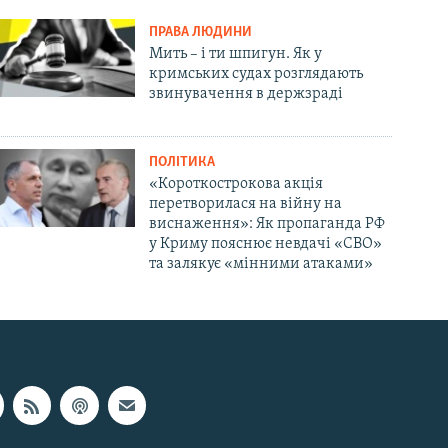
ПРАВА ЛЮДИНИ
Мить – і ти шпигун. Як у
кримських судах розглядають
звинувачення в держзраді
ПОЛІТИКА
«Короткострокова акція
перетворилася на війну на
виснаження»: Як пропаганда РФ
у Криму пояснює невдачі «СВО»
та залякує «мінними атаками»