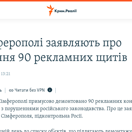
ферополі заявляють про
ння 90 рекламних щитів
 13:21
ь
Читати без VPN
у Сімферополі примусово демонтовано 90 рекламних кон
 з порушеннями російського законодавства. Про це за
 Сімферополя, підконтрольна Росії.
ній день до списку об'єктів, що підлягають демонтажу