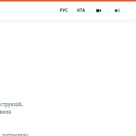
РУС
КТА
струкцій,
явила
, потрапило