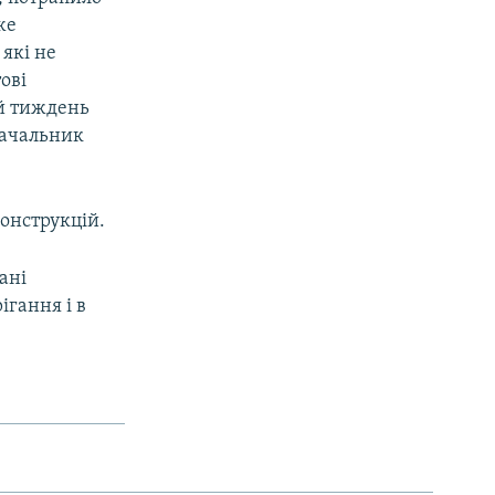
же
 які не
ові
ий тиждень
начальник
конструкцій.
ані
ігання і в