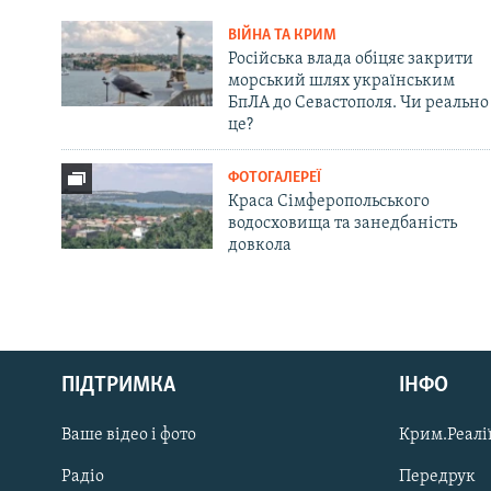
ВІЙНА ТА КРИМ
Російська влада обіцяє закрити
морський шлях українським
БпЛА до Севастополя. Чи реально
це?
ФОТОГАЛЕРЕЇ
Краса Сімферопольського
водосховища та занедбаність
довкола
Русский
Qırımtatar
ПІДТРИМКА
ІНФО
Ваше відео і фото
Крим.Реалії
ДОЛУЧАЙСЯ!
Радіо
Передрук