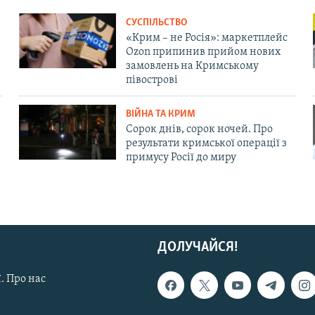
СУСПІЛЬСТВО
«Крим – не Росія»: маркетплейс
Ozon припинив прийом нових
замовлень на Кримському
півострові
ВІЙНА ТА КРИМ
Сорок днів, сорок ночей. Про
результати кримської операції з
примусу Росії до миру
ДОЛУЧАЙСЯ!
. Про нас