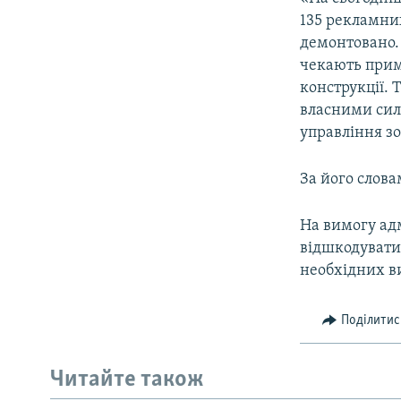
ВІДЕОУРОКИ «ELIFBE»
135 рекламни
СВІДЧЕННЯ ОКУПАЦІЇ
демонтовано. 
чекають прим
УКРАЇНСЬКА ПРОБЛЕМА КРИМУ
конструкції.
ІНФОГРАФІКА
власними сил
управління з
За його слова
На вимогу адм
відшкодувати 
необхідних в
Поділитис
Читайте також