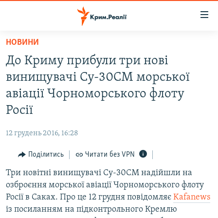
Доступність
посилання
Перейти
НОВИНИ
до
НОВИНИ
До Криму прибули три нові
основного
ВОДА.КРИМ
матеріалу
винищувачі Су-30СМ морської
ВІДЕО ТА ФОТО
Перейти
авіації Чорноморського флоту
до
ПОЛІТИКА
Росії
основної
БЛОГИ
навігації
12 грудень 2016, 16:28
Перейти
ПОГЛЯД
до
Поділитись
Читати без VPN
ІНТЕРВ'Ю
пошуку
Три новітні винищувачі Су-30СМ надійшли на
ВСЕ ЗА ДЕНЬ
озброєння морської авіації Чорноморського флоту
СПЕЦПРОЕКТИ
Росії в Саках. Про це 12 грудня повідомляє
Kafanews
із посиланням на підконтрольного Кремлю
ЯК ОБІЙТИ БЛОКУВАННЯ
ДЕПОРТАЦІЯ