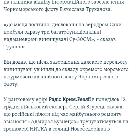
начальника відділу інформаційного забезпечення
ВІДЕОУРОКИ «ELIFBE»
Чорноморського флоту В'ячеслава Трухачова.
Русский
СВІДЧЕННЯ ОКУПАЦІЇ
Qırımtatar
«До місця постійної дислокації на аеродром Саки
УКРАЇНСЬКА ПРОБЛЕМА КРИМУ
прибули одразу три багатофункціональні
ДОЛУЧАЙСЯ!
ІНФОГРАФІКА
надманеврені винищувачі Су-30СМ», – сказав
Трухачов.
Він додав, що після завершення далекого перельоту
Усі сайти RFE/RL
винищувачі увійшли до складу окремого морського
штурмового авіаційного полку Чорноморського
флоту.
У ранковому ефірі
Радіо Крим.Реалії
в понеділок 12
грудня військовий експерт Сергій Згурець сказав,
що російські пілоти під час майбутнього ремонту
авіаносця «Адмирал Кузнецов» тренуватимуться на
тренажері НИТКА в селищі Новофедорівка в