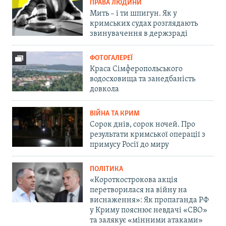
ПРАВА ЛЮДИНИ
Мить – і ти шпигун. Як у
кримських судах розглядають
звинувачення в держзраді
ФОТОГАЛЕРЕЇ
Краса Сімферопольського
водосховища та занедбаність
довкола
ВІЙНА ТА КРИМ
Сорок днів, сорок ночей. Про
результати кримської операції з
примусу Росії до миру
ПОЛІТИКА
«Короткострокова акція
перетворилася на війну на
виснаження»: Як пропаганда РФ
у Криму пояснює невдачі «СВО»
та залякує «мінними атаками»