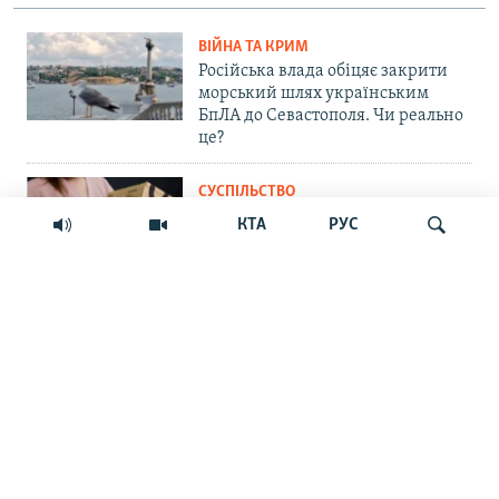
ВІЙНА ТА КРИМ
Російська влада обіцяє закрити
морський шлях українським
БпЛА до Севастополя. Чи реально
це?
СУСПІЛЬСТВО
«Крим – не Росія»: маркетплейс
КТА
РУС
Ozon припинив прийом нових
замовлень на Кримському
півострові
Шукати
ПРАВА ЛЮДИНИ
Мить – і ти шпигун. Як у
кримських судах розглядають
звинувачення в держзраді
ФОТОГАЛЕРЕЇ
Краса Сімферопольського