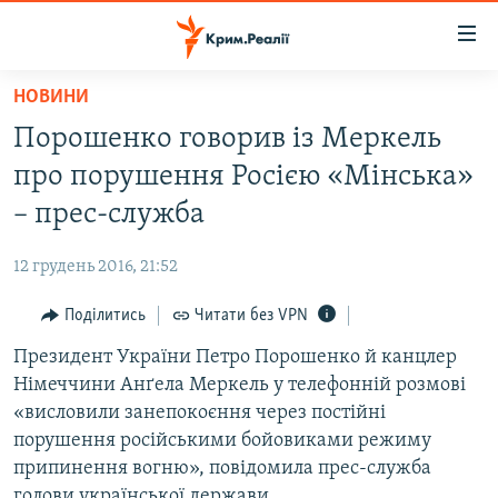
Доступність
посилання
Перейти
НОВИНИ
до
НОВИНИ
Порошенко говорив із Меркель
основного
ВОДА.КРИМ
матеріалу
про порушення Росією «Мінська»
ВІДЕО ТА ФОТО
Перейти
– прес-служба
до
ПОЛІТИКА
основної
12 грудень 2016, 21:52
БЛОГИ
навігації
Перейти
Поділитись
Читати без VPN
ПОГЛЯД
до
Президент України Петро Порошенко й канцлер
ІНТЕРВ'Ю
пошуку
Німеччини Анґела Меркель у телефонній розмові
ВСЕ ЗА ДЕНЬ
«висловили занепокоєння через постійні
СПЕЦПРОЕКТИ
порушення російськими бойовиками режиму
припинення вогню», повідомила прес-служба
ЯК ОБІЙТИ БЛОКУВАННЯ
ДЕПОРТАЦІЯ
голови української держави.