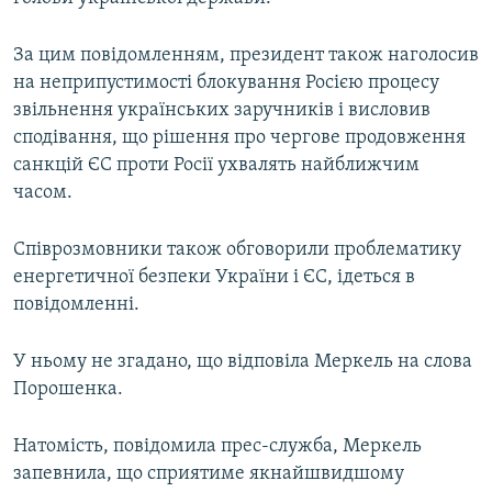
ВІДЕОУРОКИ «ELIFBE»
Русский
За цим повідомленням, президент також наголосив
СВІДЧЕННЯ ОКУПАЦІЇ
Qırımtatar
на неприпустимості блокування Росією процесу
УКРАЇНСЬКА ПРОБЛЕМА КРИМУ
звільнення українських заручників і висловив
сподівання, що рішення про чергове продовження
ДОЛУЧАЙСЯ!
ІНФОГРАФІКА
санкцій ЄС проти Росії ухвалять найближчим
часом.
Усі сайти RFE/RL
Співрозмовники також обговорили проблематику
енергетичної безпеки України і ЄС, ідеться в
повідомленні.
У ньому не згадано, що відповіла Меркель на слова
Порошенка.
Натомість, повідомила прес-служба, Меркель
запевнила, що сприятиме якнайшвидшому