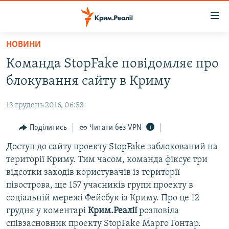
Доступність
посилання
Перейти
НОВИНИ
до
НОВИНИ
Команда StopFake повідомляє про
основного
ВОДА.КРИМ
матеріалу
блокування сайту в Криму
ВІДЕО ТА ФОТО
Перейти
до
13 грудень 2016, 06:53
ПОЛІТИКА
основної
БЛОГИ
Поділитись
Читати без VPN
навігації
Перейти
ПОГЛЯД
Доступ до сайту проекту StopFake заблокований на
до
території Криму. Тим часом, команда фіксує три
ІНТЕРВ'Ю
пошуку
відсотки заходів користувачів із території
ВСЕ ЗА ДЕНЬ
півострова, ще 157 учасників групи проекту в
соціальній мережі Фейсбук із Криму. Про це 12
СПЕЦПРОЕКТИ
грудня у коментарі
Крим.Реалії
розповіла
ЯК ОБІЙТИ БЛОКУВАННЯ
ДЕПОРТАЦІЯ
співзасновник проекту StopFake Марго Гонтар.