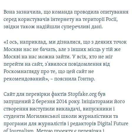
ВІДЕОУРОКИ «ELIFBE»
Русский
Вона зазначила, що команда проводила опитування
СВІДЧЕННЯ ОКУПАЦІЇ
серед користувачів інтернету на території Росії,
Qırımtatar
звідки також надійшли суперечливі дані.
УКРАЇНСЬКА ПРОБЛЕМА КРИМУ
ДОЛУЧАЙСЯ!
ІНФОГРАФІКА
«І ось, наприклад, ми дізналися, що з деяких точок
Москви нас не бачать, але з інших місць у тій же
Москві на нас можна зайти. У всіх, хто не міг
перейти на сайт, з'явилося повідомлення від
Усі сайти RFE/RL
Роскомнагляду про те, що цей сайт не
рекомендований», – пояснила Гонтар.
Сайт для перевірки фактів Stopfake.org був
запущений 2 березня 2014 року. Ініціаторами його
створення виступили викладачі, випускники і
студенти Могилянської школи журналістики та
програми для журналістів і редакторів Digital Future
of Journalism. Метою проекту є перевірка і