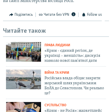
на сайті Міністерства юстиції Росії.
Поділитись
Читати без VPN
Follow us
Читайте також
ПРАВА ЛЮДИНИ
«Крим – єдиний регіон, де
українці – меншість»: дискусія
навколо нової пам'ятної дати
ВІЙНА ТА КРИМ
Російська влада обіцяє закрити
морський шлях українським
БпЛА до Севастополя. Чи реально
це?
СУСПІЛЬСТВО
«Крим – не Росія»: маркетплейс