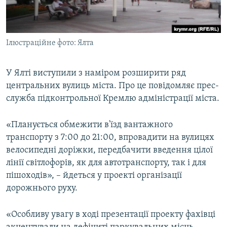
ВІДЕОУРОКИ «ELIFBE»
Русский
СВІДЧЕННЯ ОКУПАЦІЇ
Qırımtatar
Ілюстраційне фото: Ялта
УКРАЇНСЬКА ПРОБЛЕМА КРИМУ
ДОЛУЧАЙСЯ!
ІНФОГРАФІКА
У Ялті виступили з наміром розширити ряд
центральних вулиць міста. Про це повідомляє прес-
служба підконтрольної Кремлю адміністрації міста.
Усі сайти RFE/RL
«Планується обмежити в'їзд вантажного
транспорту з 7:00 до 21:00, впровадити на вулицях
велосипедні доріжки, передбачити введення цілої
лінії світлофорів, як для автотранспорту, так і для
пішоходів», – йдеться у проекті організації
дорожнього руху.
«Особливу увагу в ході презентації проекту фахівці