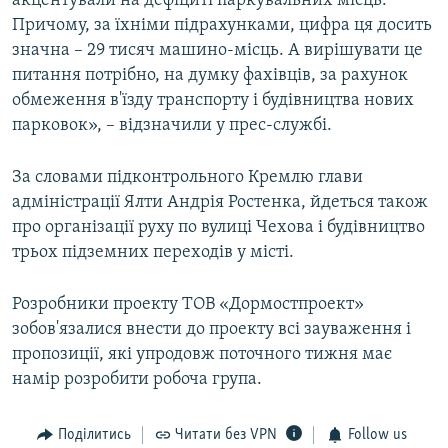
акцентували на дефіциті паркувальних місць.
Причому, за їхніми підрахунками, цифра ця досить
значна – 29 тисяч машино-місць. А вирішувати це
питання потрібно, на думку фахівців, за рахунок
обмеження в'їзду транспорту і будівництва нових
парковок», – відзначили у прес-службі.
За словами підконтрольного Кремлю глави
адміністрації Ялти Андрія Ростенка, йдеться також
про організації руху по вулиці Чехова і будівництво
трьох підземних переходів у місті.
Розробники проекту ТОВ «Дормостпроект»
зобов'язалися внести до проекту всі зауваження і
пропозиції, які упродовж поточного тижня має
намір розробити робоча група.
Поділитись
Читати без VPN
Follow us