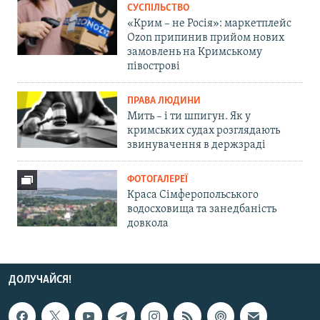
СУСПІЛЬСТВО
«Крим – не Росія»: маркетплейс
Ozon припинив прийом нових
замовлень на Кримському
півострові
ПРАВА ЛЮДИНИ
Мить – і ти шпигун. Як у
кримських судах розглядають
звинувачення в держзраді
ФОТОГАЛЕРЕЇ
Краса Сімферопольського
водосховища та занедбаність
довкола
ДОЛУЧАЙСЯ!