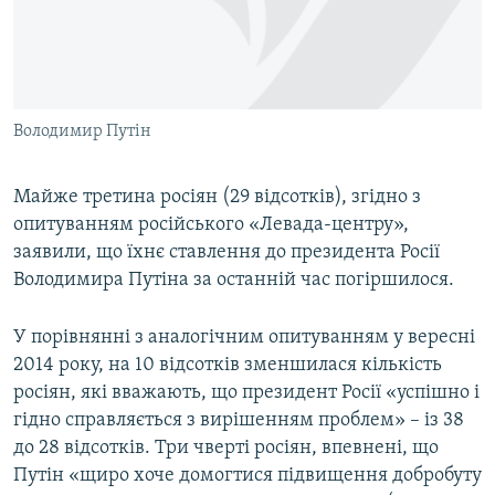
ВІДЕОУРОКИ «ELIFBE»
Русский
СВІДЧЕННЯ ОКУПАЦІЇ
Qırımtatar
УКРАЇНСЬКА ПРОБЛЕМА КРИМУ
Володимир Путін
ДОЛУЧАЙСЯ!
ІНФОГРАФІКА
Майже третина росіян (29 відсотків), згідно з
опитуванням російського «Левада-центру»,
Усі сайти RFE/RL
заявили, що їхнє ставлення до президента Росії
Володимира Путіна за останній час погіршилося.
У порівнянні з аналогічним опитуванням у вересні
2014 року, на 10 відсотків зменшилася кількість
росіян, які вважають, що президент Росії «успішно і
гідно справляється з вирішенням проблем» – із 38
до 28 відсотків. Три чверті росіян, впевнені, що
Путін «щиро хоче домогтися підвищення добробуту