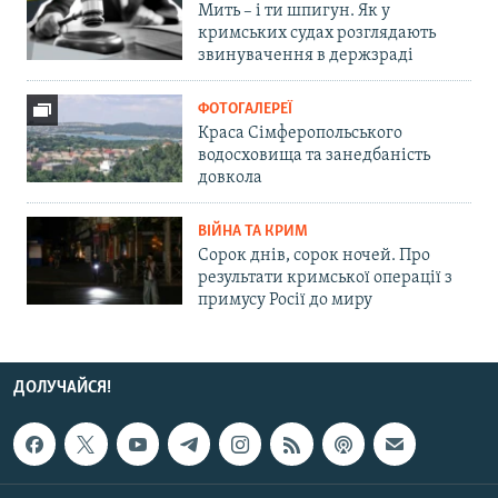
Мить – і ти шпигун. Як у
кримських судах розглядають
звинувачення в держзраді
ФОТОГАЛЕРЕЇ
Краса Сімферопольського
водосховища та занедбаність
довкола
ВІЙНА ТА КРИМ
Сорок днів, сорок ночей. Про
результати кримської операції з
примусу Росії до миру
ДОЛУЧАЙСЯ!