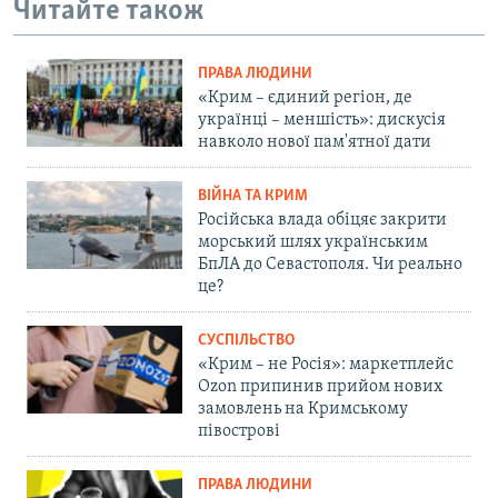
Читайте також
ПРАВА ЛЮДИНИ
«Крим – єдиний регіон, де
українці – меншість»: дискусія
навколо нової пам'ятної дати
ВІЙНА ТА КРИМ
Російська влада обіцяє закрити
морський шлях українським
БпЛА до Севастополя. Чи реально
це?
СУСПІЛЬСТВО
«Крим – не Росія»: маркетплейс
Ozon припинив прийом нових
замовлень на Кримському
півострові
ПРАВА ЛЮДИНИ