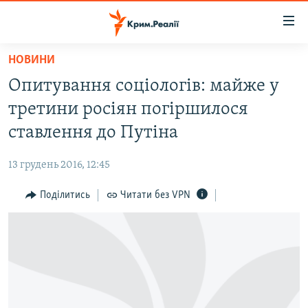
Доступність
посилання
Перейти
НОВИНИ
до
НОВИНИ
Опитування соціологів: майже у
основного
ВОДА.КРИМ
матеріалу
третини росіян погіршилося
ВІДЕО ТА ФОТО
Перейти
ставлення до Путіна
до
ПОЛІТИКА
основної
13 грудень 2016, 12:45
БЛОГИ
навігації
Перейти
Поділитись
Читати без VPN
ПОГЛЯД
до
ІНТЕРВ'Ю
пошуку
ВСЕ ЗА ДЕНЬ
СПЕЦПРОЕКТИ
ЯК ОБІЙТИ БЛОКУВАННЯ
ДЕПОРТАЦІЯ