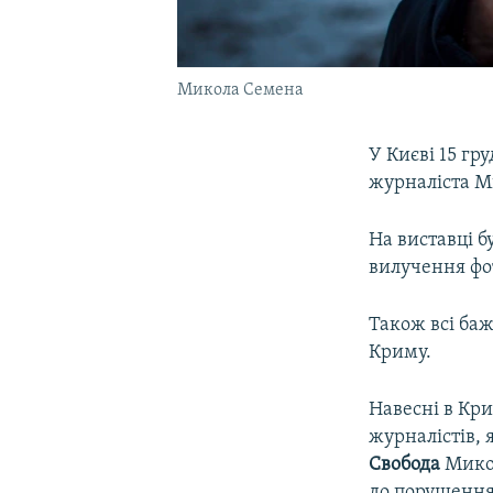
Микола Семена
У Києві 15 г
журналіста М
На виставці б
вилучення фо
Також всі баж
Криму.
Навесні в Кр
журналістів, 
Свобода
Мико
до порушення 