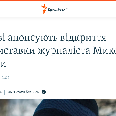
ві анонсують відкриття
иставки журналіста Мик
ни
 13:07
ь
Читати без VPN