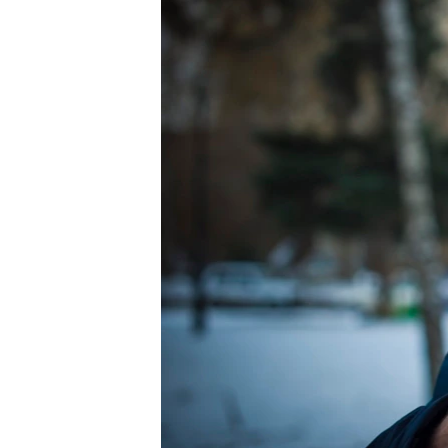
ВІДЕОУРОКИ «ELIFBE»
СВІДЧЕННЯ ОКУПАЦІЇ
УКРАЇНСЬКА ПРОБЛЕМА КРИМУ
ІНФОГРАФІКА