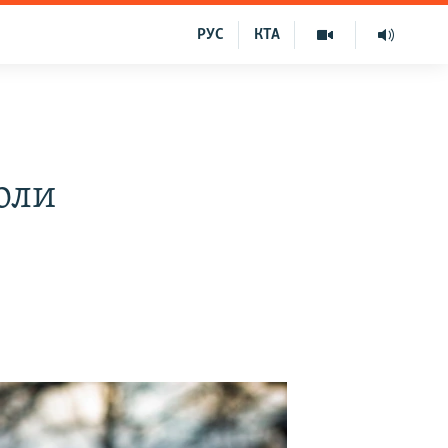
РУС
КТА
оли