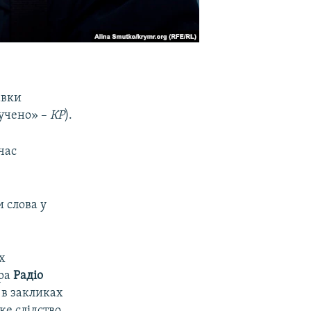
авки
учено» –
КР
).
час
 слова у
х
ра
Радіо
в закликах
ке слідство