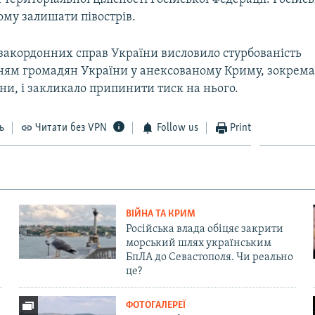
ому залишати півострів.
 закордонних справ України висловило стурбованість
ням громадян України у анексованому Криму, зокрема
и, і закликало припинити тиск на нього.
ь
Читати без VPN
Follow us
Print
ВІЙНА ТА КРИМ
Російська влада обіцяє закрити
морський шлях українським
БпЛА до Севастополя. Чи реально
це?
ФОТОГАЛЕРЕЇ