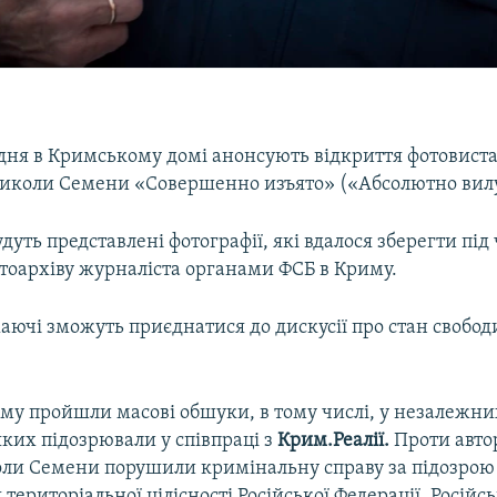
рудня в Кримському домі анонсують відкриття фотовист
иколи Семени «Совершенно изъято» («Абсолютно вил
удуть представлені фотографії, які вдалося зберегти під 
тоархіву журналіста органами ФСБ в Криму.
аючі зможуть приєднатися до дискусії про стан свободи
иму пройшли масові обшуки, в тому числі, у незалежни
яких підозрювали у співпраці з
Крим.Реалії.
Проти авто
ли Семени порушили кримінальну справу за підозрою 
територіальної цілісності Російської Федерації. Російсь