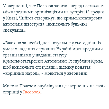
ВІДЕОУРОКИ «ELIFBE»
У зверненні, яке Полозов зачитав перед послами та
Русский
міжнародними організаціями на зустрічі 13 грудня
СВІДЧЕННЯ ОКУПАЦІЇ
Qırımtatar
у Києві, Чийгоз стверджує, що кримськотатарська
УКРАЇНСЬКА ПРОБЛЕМА КРИМУ
автономія півострова «виключить будь-які
спекуляції».
ДОЛУЧАЙСЯ!
ІНФОГРАФІКА
«Вважаю за необхідне і актуальне у сьогоднішніх
умовах надання сприяння Україні міжнародними
Усі сайти RFE/RL
організаціями у наданні статусу
Кримськотатарської Автономної Республіки Крим,
щоб виключити спекуляції і підміну поняття
«корінний народ», – мовиться у зверненні.
Микола Полозом опублікував це звернення на своїй
сторінці у
Facebook
.