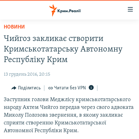
Доступність
посилання
Перейти
НОВИНИ
до
НОВИНИ
Чийгоз закликає створити
основного
ВОДА.КРИМ
матеріалу
Кримськотатарську Автономну
ВІДЕО ТА ФОТО
Перейти
Республіку Крим
до
ПОЛІТИКА
основної
13 грудень 2016, 20:15
БЛОГИ
навігації
Перейти
Поділитись
Читати без VPN
ПОГЛЯД
до
Заступник голови Меджлісу кримськотатарського
ІНТЕРВ'Ю
пошуку
народу Ахтем Чийгоз передав через свого адвоката
ВСЕ ЗА ДЕНЬ
Миколу Полозова звернення, в якому закликає
СПЕЦПРОЕКТИ
сприяти створенню Кримськотатарської
Автономної Республіки Крим.
ЯК ОБІЙТИ БЛОКУВАННЯ
ДЕПОРТАЦІЯ