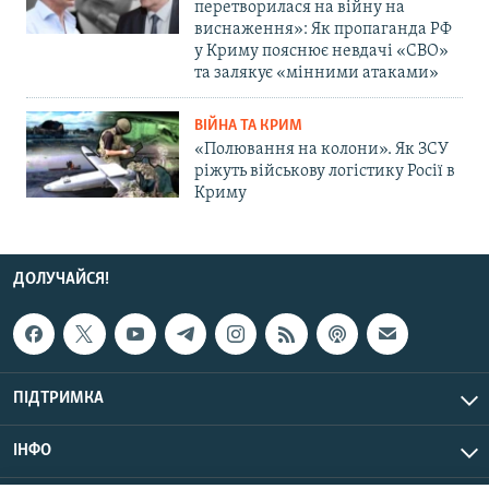
перетворилася на війну на
виснаження»: Як пропаганда РФ
у Криму пояснює невдачі «СВО»
та залякує «мінними атаками»
ВІЙНА ТА КРИМ
«Полювання на колони». Як ЗСУ
ріжуть військову логістику Росії в
Криму
ДОЛУЧАЙСЯ!
ПІДТРИМКА
ІНФО