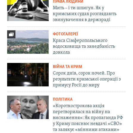
ПРАВА ЛЮДИНИ
Мить – і ти шпигун. Як у
кримських судах розглядають
звинувачення в держзраді
ФОТОГАЛЕРЕЇ
Краса Сімферопольського
водосховища та занедбаність
довкола
ВІЙНА ТА КРИМ
Сорок днів, сорок ночей. Про
результати кримської операції з
примусу Росії до миру
ПОЛІТИКА
«Короткострокова акція
перетворилася на війну на
виснаження»: Як пропаганда РФ
у Криму пояснює невдачі «СВО»
та залякує «мінними атаками»