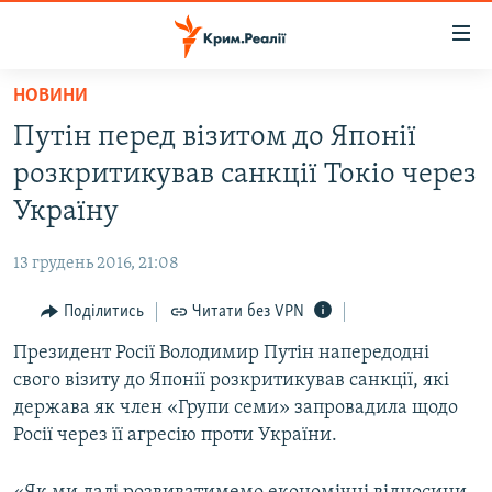
Доступність
посилання
Перейти
НОВИНИ
до
НОВИНИ
Путін перед візитом до Японії
основного
ВОДА.КРИМ
матеріалу
розкритикував санкції Токіо через
ВІДЕО ТА ФОТО
Перейти
Україну
до
ПОЛІТИКА
основної
13 грудень 2016, 21:08
БЛОГИ
навігації
Перейти
Поділитись
Читати без VPN
ПОГЛЯД
до
Президент Росії Володимир Путін напередодні
ІНТЕРВ'Ю
пошуку
свого візиту до Японії розкритикував санкції, які
ВСЕ ЗА ДЕНЬ
держава як член «Групи семи» запровадила щодо
СПЕЦПРОЕКТИ
Росії через її агресію проти України.
ЯК ОБІЙТИ БЛОКУВАННЯ
ДЕПОРТАЦІЯ