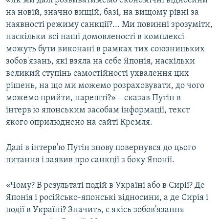
«Як ми далі розвиватимемо економічні відносини
ВІДЕОУРОКИ «ELIFBE»
на новій, значно вищій, базі, на вищому рівні за
Русский
наявності режиму санкції?... Ми повинні зрозуміти,
СВІДЧЕННЯ ОКУПАЦІЇ
Qırımtatar
наскільки всі наші домовленості в комплексі
УКРАЇНСЬКА ПРОБЛЕМА КРИМУ
можуть бути виконані в рамках тих союзницьких
зобов'язань, які взяла на себе Японія, наскільки
ДОЛУЧАЙСЯ!
ІНФОГРАФІКА
великий ступінь самостійності ухвалення цих
рішень, на що ми можемо розраховувати, до чого
можемо прийти, нарешті?» – сказав Путін в
Усі сайти RFE/RL
інтерв'ю японським засобам інформації, текст
якого оприлюднено на сайті Кремля.
Далі в інтерв'ю Путін знову повернувся до цього
питання і заявив про санкції з боку Японії.
«Чому? В результаті подій в Україні або в Сирії? Де
Японія і російсько-японські відносини, а де Сирія і
події в Україні? Значить, є якісь зобов'язання