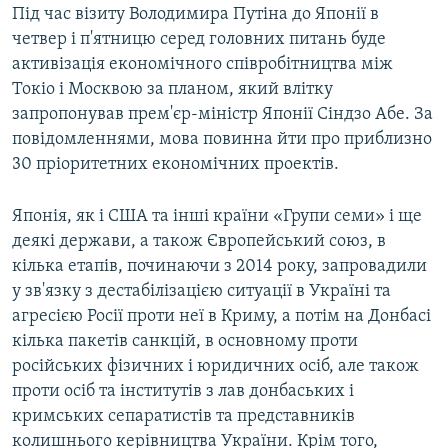
Під час візиту Володимира Путіна до Японії в
четвер і п'ятницю серед головних питань буде
активізація економічного співробітництва між
Токіо і Москвою за планом, який влітку
запропонував прем'єр-міністр Японії Сіндзо Абе. За
повідомленнями, мова повинна йти про приблизно
30 пріоритетних економічних проектів.
Японія, як і США та інші країни «Групи семи» і ще
деякі держави, а також Європейський союз, в
кілька етапів, починаючи з 2014 року, запровадили
у зв'язку з дестабілізацією ситуації в Україні та
агресією Росії проти неї в Криму, а потім на Донбасі
кілька пакетів санкцій, в основному проти
російських фізичних і юридичних осіб, але також
проти осіб та інститутів з лав донбаських і
кримських сепаратистів та представників
колишнього керівництва України. Крім того,