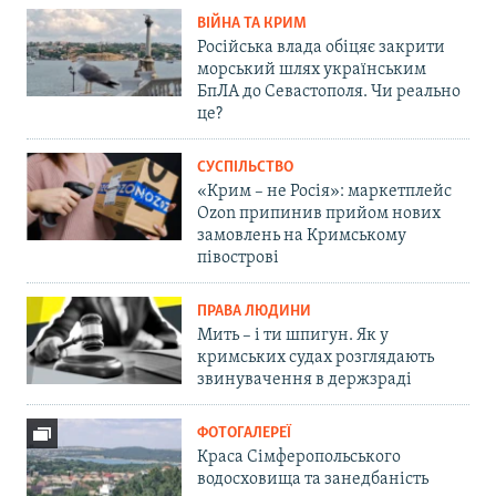
ВІЙНА ТА КРИМ
Російська влада обіцяє закрити
морський шлях українським
БпЛА до Севастополя. Чи реально
це?
СУСПІЛЬСТВО
«Крим – не Росія»: маркетплейс
Ozon припинив прийом нових
замовлень на Кримському
півострові
ПРАВА ЛЮДИНИ
Мить – і ти шпигун. Як у
кримських судах розглядають
звинувачення в держзраді
ФОТОГАЛЕРЕЇ
Краса Сімферопольського
водосховища та занедбаність