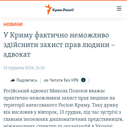
Доступність
посилання
Перейти
НОВИНИ
до
НОВИНИ
У Криму фактично неможливо
основного
ВОДА.КРИМ
матеріалу
здійснити захист прав людини –
ВІДЕО ТА ФОТО
Перейти
адвокат
до
ПОЛІТИКА
основної
13 грудень 2016, 21:51
БЛОГИ
навігації
Перейти
Поділитись
Читати без VPN
ПОГЛЯД
до
Російський адвокат Микола Полозов вважає
ІНТЕРВ'Ю
пошуку
практично неможливим захист прав людини на
ВСЕ ЗА ДЕНЬ
території анексованого Росією Криму. Таку думку
СПЕЦПРОЕКТИ
він висловив у вівторок, 13 грудня, під час зустрічі з
главами іноземних дипломатичних представництв,
ЯК ОБІЙТИ БЛОКУВАННЯ
ДЕПОРТАЦІЯ
міжнародних структур та організацій в Україні.