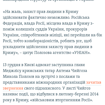
ВІДЕОУРОКИ «ELIFBE»
Русский
«На жаль, захист прав людини в Криму
СВІДЧЕННЯ ОКУПАЦІЇ
Qırımtatar
здійснювати фактично неможливо. Російська
УКРАЇНСЬКА ПРОБЛЕМА КРИМУ
Федерація, влада Росії, місцева влада в Криму з-
поміж колишніх суддів України, прокурорів
ДОЛУЧАЙСЯ!
ІНФОГРАФІКА
України, співробітників міліції, які перейшли на бік
Росії, тобто колабораціоністів, роблять усе, щоб
ускладнити здійснення захисту прав людини в
Усі сайти RFE/RL
Криму», – цитує Полозова агентство «УНІАН».
13 грудня в Києві адвокат заступника глави
Меджлісу кримських татар Ахтема Чийгоза
Микола Полозов на зустрічі з послами та
представниками міжнародних організацій
зачитав
звернення
свого підзахисного. У листі Чийгоз
називає події, що відбулися в лютому-березні 2014
року в Криму, «військовим вторгненням Росії».