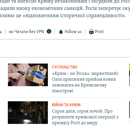
цію та анексію Криму незаконними і засудили дії Росі
вадили низку економічних санкцій. Росія заперечує ок
називає це «відновленням історичної справедливості».
ь
Читати без VPN
Follow us
Print
СУСПІЛЬСТВО
«Крим – не Росія»: маркетплейс
Ozon припинив прийом нових
замовлень на Кримському
півострові
ВІЙНА ТА КРИМ
Сорок днів, сорок ночей. Про
результати кримської операції з
примусу Росії до миру