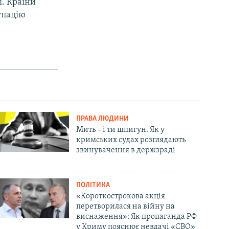
ї. Країни
упацію
ПРАВА ЛЮДИНИ
Мить – і ти шпигун. Як у
кримських судах розглядають
звинувачення в держзраді
ПОЛІТИКА
«Короткострокова акція
перетворилася на війну на
виснаження»: Як пропаганда РФ
у Криму пояснює невдачі «СВО»