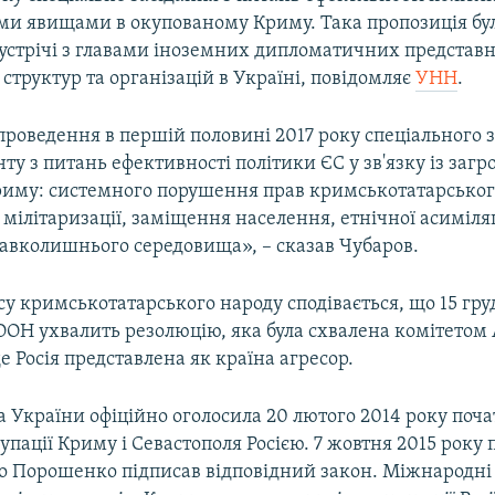
ими явищами в окупованому Криму. Така пропозиція бу
зустрічі з главами іноземних дипломатичних представ
труктур та організацій в Україні, повідомляє
УНН
.
роведення в першій половині 2017 року спеціального 
у з питань ефективності політики ЄС у зв'язку із заг
иму: системного порушення прав кримськотатарського
мілітаризації, заміщення населення, етнічної асиміляц
авколишнього середовища», – сказав Чубаров.
у кримськотатарського народу сподівається, що 15 гру
ООН ухвалить резолюцію, яка була схвалена комітетом
де Росія представлена як країна агресор.
 України офіційно оголосила 20 лютого 2014 року поч
упації Криму і Севастополя Росією. 7 жовтня 2015 року
о Порошенко підписав відповідний закон. Міжнародні 