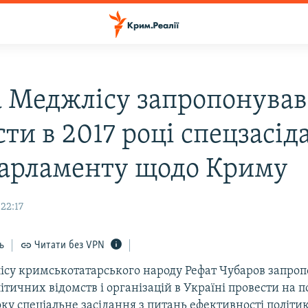
а Меджлісу запропонував
ти в 2017 році спецзасід
арламенту щодо Криму
 22:17
ь
Читати без VPN
ісу кримськотатарського народу Рефат Чубаров запроп
тичних відомств і організацій в Україні провести на п
ку спеціальне засідання з питань ефективності політик