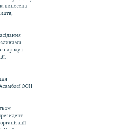
ла винесена
ництв,
засідання
розливими
 народу і
ії,
дня
 Асамблеї ООН
атком
 президент
організації