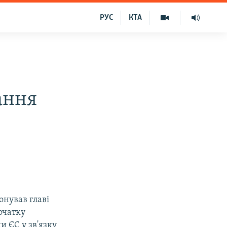
РУС
КТА
ання
онував главі
очатку
и ЄС у зв'язку