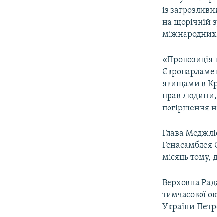
ВІДЕОУРОКИ «ELIFBE»
із загрозлив
СВІДЧЕННЯ ОКУПАЦІЇ
на щорічній 
міжнародних с
УКРАЇНСЬКА ПРОБЛЕМА КРИМУ
ІНФОГРАФІКА
«Пропозиція п
Європарламент
явищами в Кр
прав людини, 
погіршення н
Глава Меджліс
Генасамблея 
місяць тому, 
Верховна Рада
тимчасової ок
України Петр